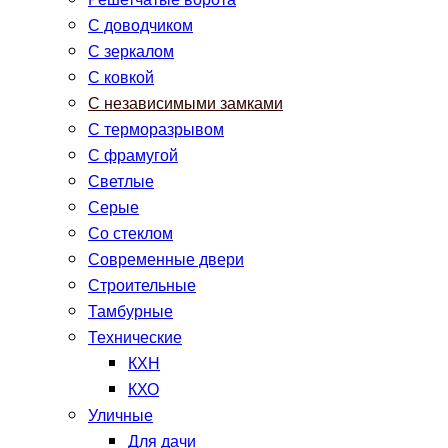
Решетчатые ворота
С доводчиком
С зеркалом
С ковкой
С независимыми замками
С терморазрывом
С фрамугой
Светлые
Серые
Со стеклом
Современные двери
Строительные
Тамбурные
Технические
КХН
КХО
Уличные
Для дачи