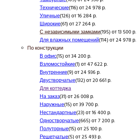
Технические
(116) от 24 978 р.
Уличные
(126) от 16 284 р.
Широкие
(61) от 27 264 р.
С независимыми замками
(195) от 13 500 р.
Для влажных помещений
(114) от 24 978 р.
По конструкции
В офис
(15) от 34 200 р.
Взломостойкие
(1) от 47 622 р.
Внутренние
(9) от 24 936 р.
Двустворчатые
(132) от 20 661 р.
Для коттеджа
На заказ
(31) от 26 008 р.
Наружные
(15) от 39 700 р.
Нестандартные
(23) от 16 400 р.
Одностворчатые
(665) от 7 200 р.
Полуторные
(15) от 25 100 р.
Решетчатые
(5) от 25 493 р.