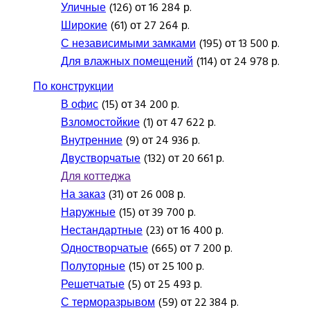
Уличные
(126) от 16 284 р.
Широкие
(61) от 27 264 р.
С независимыми замками
(195) от 13 500 р.
Для влажных помещений
(114) от 24 978 р.
По конструкции
В офис
(15) от 34 200 р.
Взломостойкие
(1) от 47 622 р.
Внутренние
(9) от 24 936 р.
Двустворчатые
(132) от 20 661 р.
Для коттеджа
На заказ
(31) от 26 008 р.
Наружные
(15) от 39 700 р.
Нестандартные
(23) от 16 400 р.
Одностворчатые
(665) от 7 200 р.
Полуторные
(15) от 25 100 р.
Решетчатые
(5) от 25 493 р.
С терморазрывом
(59) от 22 384 р.