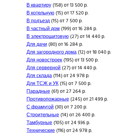
В квартиру
(158) от 13 500 р.
В котельную
(15) от 17 520 р.
В подъезд
(15) от 7 500 р.
В частный дом
(199) от 16 284 р.
В электрощитовую
(27) от 14 440 р.
Для дачи
(80) от 16 284 р.
Для загородного дома
(12) от 18 040 р.
Для новостроек
(195) от 13 500 р.
Для серверной
(27) от 14 440 р.
Для склада
(114) от 24 978 р.
Для ТСЖ и УК
(15) от 7 500 р.
Парадные
(61) от 27 264 р.
Противопожарные
(245) от 21 499 р.
С фрамугой
(30) от 7 200 р.
Строительные
(14) от 26 400 р.
Тамбурные
(105) от 24 936 р.
Технические
(116) от 24 978 р.