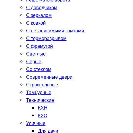
Решетчатые ворота
С доводчиком
С зеркалом
С ковкой
С независимыми замками
С терморазрывом
С фрамугой
Светлые
Серые
Со стеклом
Современные двери
Строительные
Тамбурные
Технические
КХН
КХО
Уличные
Для дачи