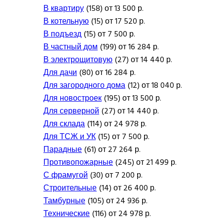
В квартиру
(158) от 13 500 р.
В котельную
(15) от 17 520 р.
В подъезд
(15) от 7 500 р.
В частный дом
(199) от 16 284 р.
В электрощитовую
(27) от 14 440 р.
Для дачи
(80) от 16 284 р.
Для загородного дома
(12) от 18 040 р.
Для новостроек
(195) от 13 500 р.
Для серверной
(27) от 14 440 р.
Для склада
(114) от 24 978 р.
Для ТСЖ и УК
(15) от 7 500 р.
Парадные
(61) от 27 264 р.
Противопожарные
(245) от 21 499 р.
С фрамугой
(30) от 7 200 р.
Строительные
(14) от 26 400 р.
Тамбурные
(105) от 24 936 р.
Технические
(116) от 24 978 р.