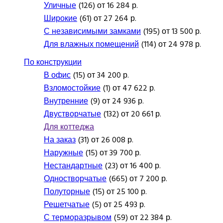
Уличные
(126) от 16 284 р.
Широкие
(61) от 27 264 р.
С независимыми замками
(195) от 13 500 р.
Для влажных помещений
(114) от 24 978 р.
По конструкции
В офис
(15) от 34 200 р.
Взломостойкие
(1) от 47 622 р.
Внутренние
(9) от 24 936 р.
Двустворчатые
(132) от 20 661 р.
Для коттеджа
На заказ
(31) от 26 008 р.
Наружные
(15) от 39 700 р.
Нестандартные
(23) от 16 400 р.
Одностворчатые
(665) от 7 200 р.
Полуторные
(15) от 25 100 р.
Решетчатые
(5) от 25 493 р.
С терморазрывом
(59) от 22 384 р.