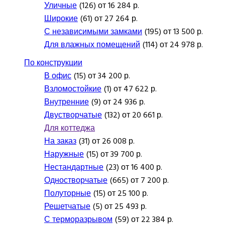
Уличные
(126) от 16 284 р.
Широкие
(61) от 27 264 р.
С независимыми замками
(195) от 13 500 р.
Для влажных помещений
(114) от 24 978 р.
По конструкции
В офис
(15) от 34 200 р.
Взломостойкие
(1) от 47 622 р.
Внутренние
(9) от 24 936 р.
Двустворчатые
(132) от 20 661 р.
Для коттеджа
На заказ
(31) от 26 008 р.
Наружные
(15) от 39 700 р.
Нестандартные
(23) от 16 400 р.
Одностворчатые
(665) от 7 200 р.
Полуторные
(15) от 25 100 р.
Решетчатые
(5) от 25 493 р.
С терморазрывом
(59) от 22 384 р.