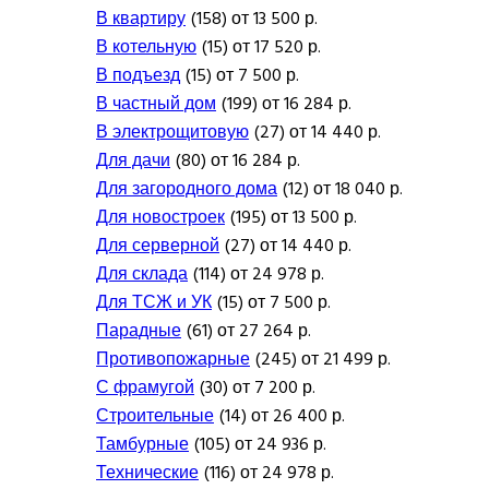
В квартиру
(158) от 13 500 р.
В котельную
(15) от 17 520 р.
В подъезд
(15) от 7 500 р.
В частный дом
(199) от 16 284 р.
В электрощитовую
(27) от 14 440 р.
Для дачи
(80) от 16 284 р.
Для загородного дома
(12) от 18 040 р.
Для новостроек
(195) от 13 500 р.
Для серверной
(27) от 14 440 р.
Для склада
(114) от 24 978 р.
Для ТСЖ и УК
(15) от 7 500 р.
Парадные
(61) от 27 264 р.
Противопожарные
(245) от 21 499 р.
С фрамугой
(30) от 7 200 р.
Строительные
(14) от 26 400 р.
Тамбурные
(105) от 24 936 р.
Технические
(116) от 24 978 р.