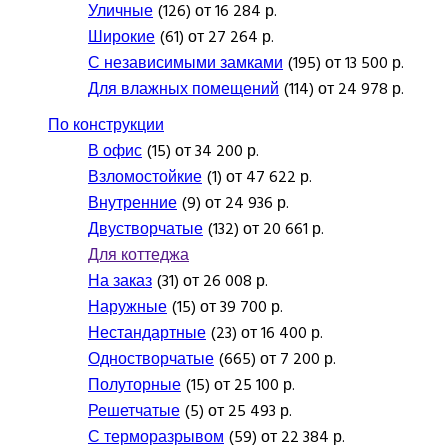
Уличные
(126) от 16 284 р.
Широкие
(61) от 27 264 р.
С независимыми замками
(195) от 13 500 р.
Для влажных помещений
(114) от 24 978 р.
По конструкции
В офис
(15) от 34 200 р.
Взломостойкие
(1) от 47 622 р.
Внутренние
(9) от 24 936 р.
Двустворчатые
(132) от 20 661 р.
Для коттеджа
На заказ
(31) от 26 008 р.
Наружные
(15) от 39 700 р.
Нестандартные
(23) от 16 400 р.
Одностворчатые
(665) от 7 200 р.
Полуторные
(15) от 25 100 р.
Решетчатые
(5) от 25 493 р.
С терморазрывом
(59) от 22 384 р.