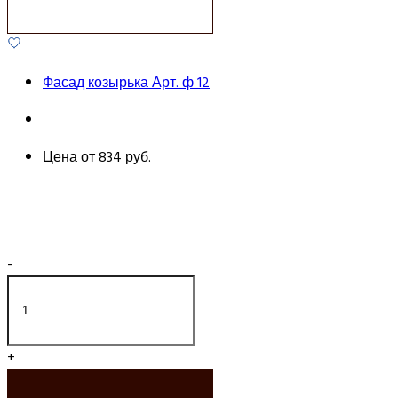
Фасад козырька Арт. ф 12
Цена от
834 руб.
-
+
ДОБАВИТЬ В