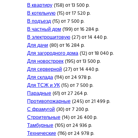
В квартиру
(158) от 13 500 р.
В котельную
(15) от 17 520 р.
В подъезд
(15) от 7 500 р.
В частный дом
(199) от 16 284 р.
В электрощитовую
(27) от 14 440 р.
Для дачи
(80) от 16 284 р.
Для загородного дома
(12) от 18 040 р.
Для новостроек
(195) от 13 500 р.
Для серверной
(27) от 14 440 р.
Для склада
(114) от 24 978 р.
Для ТСЖ и УК
(15) от 7 500 р.
Парадные
(61) от 27 264 р.
Противопожарные
(245) от 21 499 р.
С фрамугой
(30) от 7 200 р.
Строительные
(14) от 26 400 р.
Тамбурные
(105) от 24 936 р.
Технические
(116) от 24 978 р.