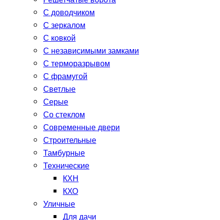
Решетчатые ворота
С доводчиком
С зеркалом
С ковкой
С независимыми замками
С терморазрывом
С фрамугой
Светлые
Серые
Со стеклом
Современные двери
Строительные
Тамбурные
Технические
КХН
КХО
Уличные
Для дачи