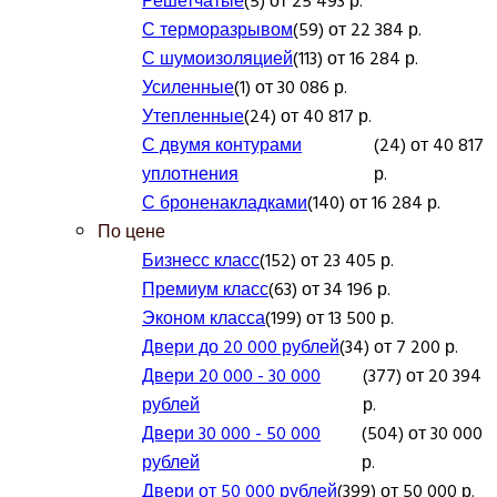
Решетчатые
(5) от 25 493 р.
С терморазрывом
(59) от 22 384 р.
С шумоизоляцией
(113) от 16 284 р.
Усиленные
(1) от 30 086 р.
Утепленные
(24) от 40 817 р.
С двумя контурами
(24) от 40 817
уплотнения
р.
С броненакладками
(140) от 16 284 р.
По цене
Бизнесс класс
(152) от 23 405 р.
Премиум класс
(63) от 34 196 р.
Эконом класса
(199) от 13 500 р.
Двери до 20 000 рублей
(34) от 7 200 р.
Двери 20 000 - 30 000
(377) от 20 394
рублей
р.
Двери 30 000 - 50 000
(504) от 30 000
рублей
р.
Двери от 50 000 рублей
(399) от 50 000 р.