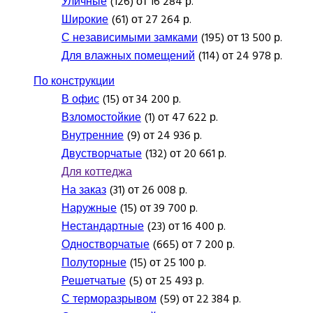
Уличные
(126) от 16 284 р.
Широкие
(61) от 27 264 р.
С независимыми замками
(195) от 13 500 р.
Для влажных помещений
(114) от 24 978 р.
По конструкции
В офис
(15) от 34 200 р.
Взломостойкие
(1) от 47 622 р.
Внутренние
(9) от 24 936 р.
Двустворчатые
(132) от 20 661 р.
Для коттеджа
На заказ
(31) от 26 008 р.
Наружные
(15) от 39 700 р.
Нестандартные
(23) от 16 400 р.
Одностворчатые
(665) от 7 200 р.
Полуторные
(15) от 25 100 р.
Решетчатые
(5) от 25 493 р.
С терморазрывом
(59) от 22 384 р.