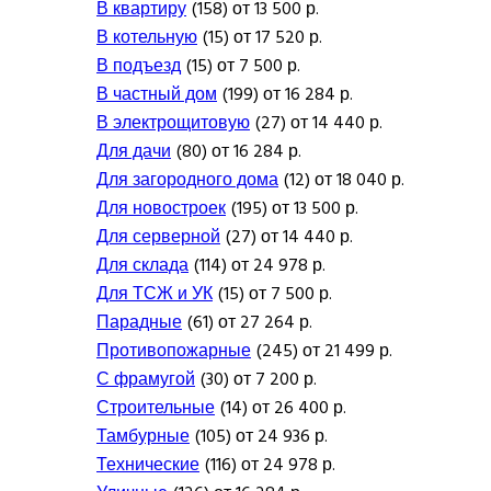
В квартиру
(158) от 13 500 р.
В котельную
(15) от 17 520 р.
В подъезд
(15) от 7 500 р.
В частный дом
(199) от 16 284 р.
В электрощитовую
(27) от 14 440 р.
Для дачи
(80) от 16 284 р.
Для загородного дома
(12) от 18 040 р.
Для новостроек
(195) от 13 500 р.
Для серверной
(27) от 14 440 р.
Для склада
(114) от 24 978 р.
Для ТСЖ и УК
(15) от 7 500 р.
Парадные
(61) от 27 264 р.
Противопожарные
(245) от 21 499 р.
С фрамугой
(30) от 7 200 р.
Строительные
(14) от 26 400 р.
Тамбурные
(105) от 24 936 р.
Технические
(116) от 24 978 р.