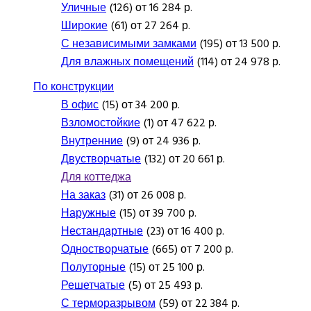
Уличные
(126) от 16 284 р.
Широкие
(61) от 27 264 р.
С независимыми замками
(195) от 13 500 р.
Для влажных помещений
(114) от 24 978 р.
По конструкции
В офис
(15) от 34 200 р.
Взломостойкие
(1) от 47 622 р.
Внутренние
(9) от 24 936 р.
Двустворчатые
(132) от 20 661 р.
Для коттеджа
На заказ
(31) от 26 008 р.
Наружные
(15) от 39 700 р.
Нестандартные
(23) от 16 400 р.
Одностворчатые
(665) от 7 200 р.
Полуторные
(15) от 25 100 р.
Решетчатые
(5) от 25 493 р.
С терморазрывом
(59) от 22 384 р.