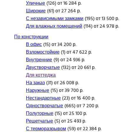
Уличные
(126) от 16 284 р.
Широкие
(61) от 27 264 р.
С независимыми замками
(195) от 13 500 р.
Для влажных помещений
(114) от 24 978 р.
По конструкции
В офис
(15) от 34 200 р.
Взломостойкие
(1) от 47 622 р.
Внутренние
(9) от 24 936 р.
Двустворчатые
(132) от 20 661 р.
Для коттеджа
На заказ
(31) от 26 008 р.
Наружные
(15) от 39 700 р.
Нестандартные
(23) от 16 400 р.
Одностворчатые
(665) от 7 200 р.
Полуторные
(15) от 25 100 р.
Решетчатые
(5) от 25 493 р.
С терморазрывом
(59) от 22 384 р.