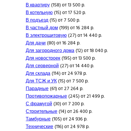
В квартиру
(158) от 13 500 р.
В котельную
(15) от 17 520 р.
В подъезд
(15) от 7 500 р.
В частный дом
(199) от 16 284 р.
В электрощитовую
(27) от 14 440 р.
Для дачи
(80) от 16 284 р.
Для загородного дома
(12) от 18 040 р.
Для новостроек
(195) от 13 500 р.
Для серверной
(27) от 14 440 р.
Для склада
(114) от 24 978 р.
Для ТСЖ и УК
(15) от 7 500 р.
Парадные
(61) от 27 264 р.
Противопожарные
(245) от 21 499 р.
С фрамугой
(30) от 7 200 р.
Строительные
(14) от 26 400 р.
Тамбурные
(105) от 24 936 р.
Технические
(116) от 24 978 р.