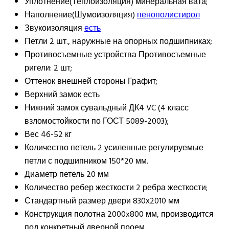
Уплотнение(Теплоизоляция)
минеральная вата;
Наполнение(Шумоизоляция)
пенополистирол
Звукоизоляция
есть
Петли
2 шт., наружные на опорных подшипниках;
Противосъемные устройства
Противосъемные
ригели: 2 шт;
Оттенок внешней стороны
Графит;
Верхний замок
есть
Нижний замок
сувальдный ДК4 VC (4 класс
взломостойкости по ГОСТ 5089-2003);
Вес
46-52 кг
Количество петель
2 усиленные регулируемые
петли с подшипником 150*20 мм.
Диаметр петель
20 мм
Количество ребер жесткости
2 ребра жесткости;
Стандартный размер двери
830х2010 мм
Конструкция полотна
2000x800 мм, производится
под конкретный дверной проем