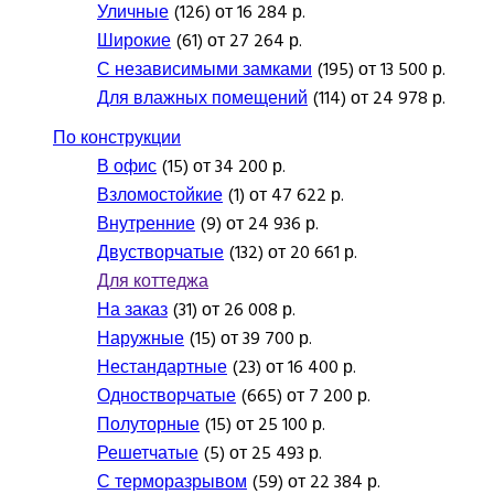
Уличные
(126) от 16 284 р.
Широкие
(61) от 27 264 р.
С независимыми замками
(195) от 13 500 р.
Для влажных помещений
(114) от 24 978 р.
По конструкции
В офис
(15) от 34 200 р.
Взломостойкие
(1) от 47 622 р.
Внутренние
(9) от 24 936 р.
Двустворчатые
(132) от 20 661 р.
Для коттеджа
На заказ
(31) от 26 008 р.
Наружные
(15) от 39 700 р.
Нестандартные
(23) от 16 400 р.
Одностворчатые
(665) от 7 200 р.
Полуторные
(15) от 25 100 р.
Решетчатые
(5) от 25 493 р.
С терморазрывом
(59) от 22 384 р.