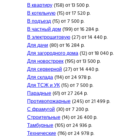
В квартиру
(158) от 13 500 р.
В котельную
(15) от 17 520 р.
В подъезд
(15) от 7 500 р.
В частный дом
(199) от 16 284 р.
В электрощитовую
(27) от 14 440 р.
Для дачи
(80) от 16 284 р.
Для загородного дома
(12) от 18 040 р.
Для новостроек
(195) от 13 500 р.
Для серверной
(27) от 14 440 р.
Для склада
(114) от 24 978 р.
Для ТСЖ и УК
(15) от 7 500 р.
Парадные
(61) от 27 264 р.
Противопожарные
(245) от 21 499 р.
С фрамугой
(30) от 7 200 р.
Строительные
(14) от 26 400 р.
Тамбурные
(105) от 24 936 р.
Технические
(116) от 24 978 р.