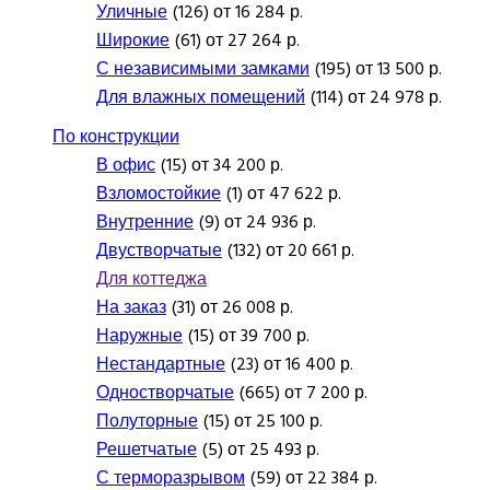
Уличные
(126) от 16 284 р.
Широкие
(61) от 27 264 р.
С независимыми замками
(195) от 13 500 р.
Для влажных помещений
(114) от 24 978 р.
По конструкции
В офис
(15) от 34 200 р.
Взломостойкие
(1) от 47 622 р.
Внутренние
(9) от 24 936 р.
Двустворчатые
(132) от 20 661 р.
Для коттеджа
На заказ
(31) от 26 008 р.
Наружные
(15) от 39 700 р.
Нестандартные
(23) от 16 400 р.
Одностворчатые
(665) от 7 200 р.
Полуторные
(15) от 25 100 р.
Решетчатые
(5) от 25 493 р.
С терморазрывом
(59) от 22 384 р.