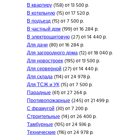
В квартиру
(158) от 13 500 р.
В котельную
(15) от 17 520 р.
В подъезд
(15) от 7 500 р.
В частный дом
(199) от 16 284 р.
В электрощитовую
(27) от 14 440 р.
Для дачи
(80) от 16 284 р.
Для загородного дома
(12) от 18 040 р.
Для новостроек
(195) от 13 500 р.
Для серверной
(27) от 14 440 р.
Для склада
(114) от 24 978 р.
Для ТСЖ и УК
(15) от 7 500 р.
Парадные
(61) от 27 264 р.
Противопожарные
(245) от 21 499 р.
С фрамугой
(30) от 7 200 р.
Строительные
(14) от 26 400 р.
Тамбурные
(105) от 24 936 р.
Технические
(116) от 24 978 р.