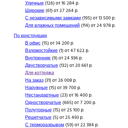
Уличные
(126) от 16 284 р.
Широкие
(61) от 27 264 р.
С независимыми замками
(195) от 13 500 р.
Для влажных помещений
(114) от 24 978 р.
По конструкции
В офис
(15) от 34 200 р.
Взломостойкие
(1) от 47 622 р.
Внутренние
(9) от 24 936 р.
Двустворчатые
(132) от 20 661 р.
Для коттеджа
На заказ
(31) от 26 008 р.
Наружные
(15) от 39 700 р.
Нестандартные
(23) от 16 400 р.
Одностворчатые
(665) от 7 200 р.
Полуторные
(15) от 25 100 р.
Решетчатые
(5) от 25 493 р.
С терморазрывом
(59) от 22 384 р.