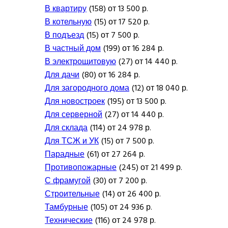
В квартиру
(158) от 13 500 р.
В котельную
(15) от 17 520 р.
В подъезд
(15) от 7 500 р.
В частный дом
(199) от 16 284 р.
В электрощитовую
(27) от 14 440 р.
Для дачи
(80) от 16 284 р.
Для загородного дома
(12) от 18 040 р.
Для новостроек
(195) от 13 500 р.
Для серверной
(27) от 14 440 р.
Для склада
(114) от 24 978 р.
Для ТСЖ и УК
(15) от 7 500 р.
Парадные
(61) от 27 264 р.
Противопожарные
(245) от 21 499 р.
С фрамугой
(30) от 7 200 р.
Строительные
(14) от 26 400 р.
Тамбурные
(105) от 24 936 р.
Технические
(116) от 24 978 р.