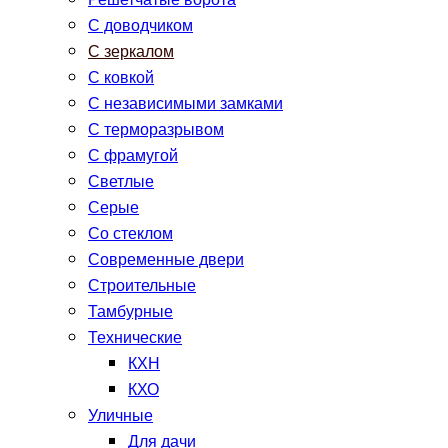
Решетчатые ворота
С доводчиком
С зеркалом
С ковкой
С независимыми замками
С терморазрывом
С фрамугой
Светлые
Серые
Со стеклом
Современные двери
Строительные
Тамбурные
Технические
КХН
КХО
Уличные
Для дачи