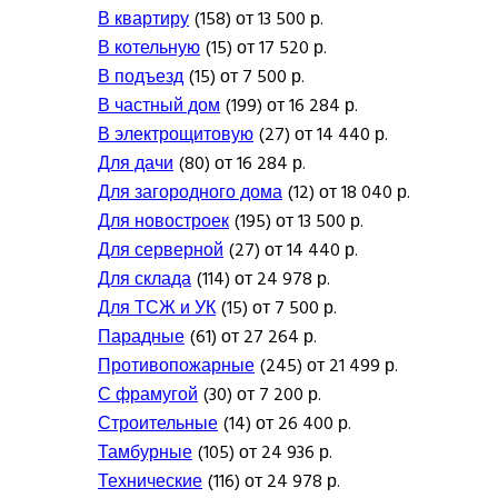
В квартиру
(158) от 13 500 р.
В котельную
(15) от 17 520 р.
В подъезд
(15) от 7 500 р.
В частный дом
(199) от 16 284 р.
В электрощитовую
(27) от 14 440 р.
Для дачи
(80) от 16 284 р.
Для загородного дома
(12) от 18 040 р.
Для новостроек
(195) от 13 500 р.
Для серверной
(27) от 14 440 р.
Для склада
(114) от 24 978 р.
Для ТСЖ и УК
(15) от 7 500 р.
Парадные
(61) от 27 264 р.
Противопожарные
(245) от 21 499 р.
С фрамугой
(30) от 7 200 р.
Строительные
(14) от 26 400 р.
Тамбурные
(105) от 24 936 р.
Технические
(116) от 24 978 р.