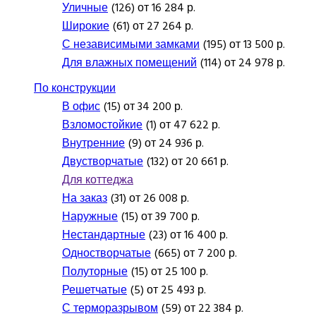
Уличные
(126) от 16 284 р.
Широкие
(61) от 27 264 р.
С независимыми замками
(195) от 13 500 р.
Для влажных помещений
(114) от 24 978 р.
По конструкции
В офис
(15) от 34 200 р.
Взломостойкие
(1) от 47 622 р.
Внутренние
(9) от 24 936 р.
Двустворчатые
(132) от 20 661 р.
Для коттеджа
На заказ
(31) от 26 008 р.
Наружные
(15) от 39 700 р.
Нестандартные
(23) от 16 400 р.
Одностворчатые
(665) от 7 200 р.
Полуторные
(15) от 25 100 р.
Решетчатые
(5) от 25 493 р.
С терморазрывом
(59) от 22 384 р.