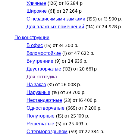
Уличные
(126) от 16 284 р.
Широкие
(61) от 27 264 р.
С независимыми замками
(195) от 13 500 р.
Для влажных помещений
(114) от 24 978 р.
По конструкции
В офис
(15) от 34 200 р.
Взломостойкие
(1) от 47 622 р.
Внутренние
(9) от 24 936 р.
Двустворчатые
(132) от 20 661 р.
Для коттеджа
На заказ
(31) от 26 008 р.
Наружные
(15) от 39 700 р.
Нестандартные
(23) от 16 400 р.
Одностворчатые
(665) от 7 200 р.
Полуторные
(15) от 25 100 р.
Решетчатые
(5) от 25 493 р.
С терморазрывом
(59) от 22 384 р.