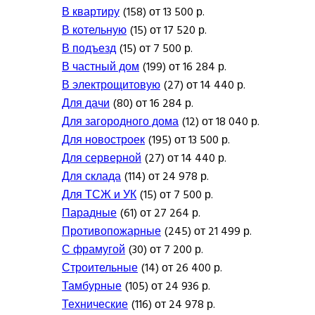
В квартиру
(158) от 13 500 р.
В котельную
(15) от 17 520 р.
В подъезд
(15) от 7 500 р.
В частный дом
(199) от 16 284 р.
В электрощитовую
(27) от 14 440 р.
Для дачи
(80) от 16 284 р.
Для загородного дома
(12) от 18 040 р.
Для новостроек
(195) от 13 500 р.
Для серверной
(27) от 14 440 р.
Для склада
(114) от 24 978 р.
Для ТСЖ и УК
(15) от 7 500 р.
Парадные
(61) от 27 264 р.
Противопожарные
(245) от 21 499 р.
С фрамугой
(30) от 7 200 р.
Строительные
(14) от 26 400 р.
Тамбурные
(105) от 24 936 р.
Технические
(116) от 24 978 р.