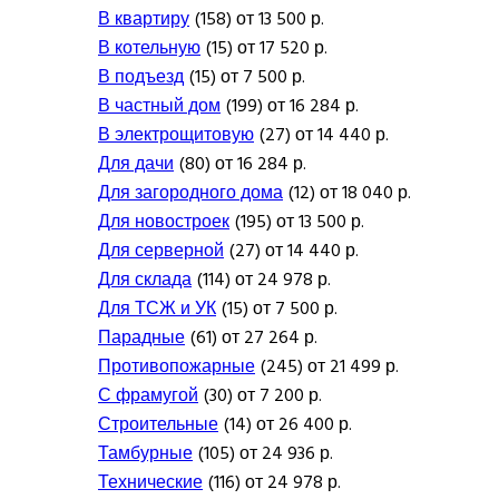
В квартиру
(158) от 13 500 р.
В котельную
(15) от 17 520 р.
В подъезд
(15) от 7 500 р.
В частный дом
(199) от 16 284 р.
В электрощитовую
(27) от 14 440 р.
Для дачи
(80) от 16 284 р.
Для загородного дома
(12) от 18 040 р.
Для новостроек
(195) от 13 500 р.
Для серверной
(27) от 14 440 р.
Для склада
(114) от 24 978 р.
Для ТСЖ и УК
(15) от 7 500 р.
Парадные
(61) от 27 264 р.
Противопожарные
(245) от 21 499 р.
С фрамугой
(30) от 7 200 р.
Строительные
(14) от 26 400 р.
Тамбурные
(105) от 24 936 р.
Технические
(116) от 24 978 р.