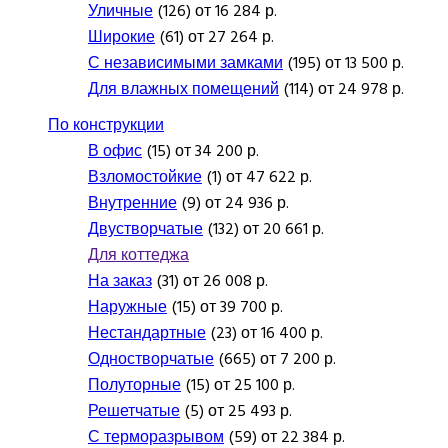
Уличные
(126) от 16 284 р.
Широкие
(61) от 27 264 р.
С независимыми замками
(195) от 13 500 р.
Для влажных помещений
(114) от 24 978 р.
По конструкции
В офис
(15) от 34 200 р.
Взломостойкие
(1) от 47 622 р.
Внутренние
(9) от 24 936 р.
Двустворчатые
(132) от 20 661 р.
Для коттеджа
На заказ
(31) от 26 008 р.
Наружные
(15) от 39 700 р.
Нестандартные
(23) от 16 400 р.
Одностворчатые
(665) от 7 200 р.
Полуторные
(15) от 25 100 р.
Решетчатые
(5) от 25 493 р.
С терморазрывом
(59) от 22 384 р.