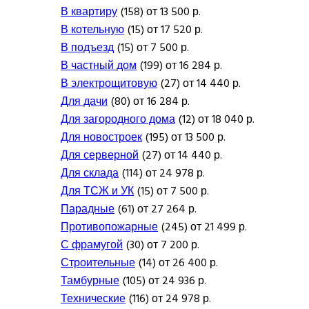
В квартиру
(158) от 13 500 р.
В котельную
(15) от 17 520 р.
В подъезд
(15) от 7 500 р.
В частный дом
(199) от 16 284 р.
В электрощитовую
(27) от 14 440 р.
Для дачи
(80) от 16 284 р.
Для загородного дома
(12) от 18 040 р.
Для новостроек
(195) от 13 500 р.
Для серверной
(27) от 14 440 р.
Для склада
(114) от 24 978 р.
Для ТСЖ и УК
(15) от 7 500 р.
Парадные
(61) от 27 264 р.
Противопожарные
(245) от 21 499 р.
С фрамугой
(30) от 7 200 р.
Строительные
(14) от 26 400 р.
Тамбурные
(105) от 24 936 р.
Технические
(116) от 24 978 р.