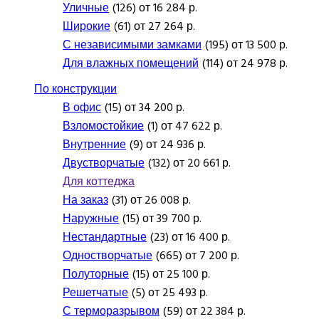
Уличные
(126) от 16 284 р.
Широкие
(61) от 27 264 р.
С независимыми замками
(195) от 13 500 р.
Для влажных помещений
(114) от 24 978 р.
По конструкции
В офис
(15) от 34 200 р.
Взломостойкие
(1) от 47 622 р.
Внутренние
(9) от 24 936 р.
Двустворчатые
(132) от 20 661 р.
Для коттеджа
На заказ
(31) от 26 008 р.
Наружные
(15) от 39 700 р.
Нестандартные
(23) от 16 400 р.
Одностворчатые
(665) от 7 200 р.
Полуторные
(15) от 25 100 р.
Решетчатые
(5) от 25 493 р.
С терморазрывом
(59) от 22 384 р.