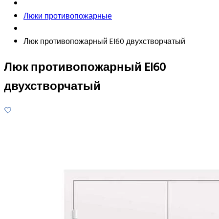
Люки противопожарные
Люк противопожарный EI60 двухстворчатый
Люк противопожарный EI60
двухстворчатый