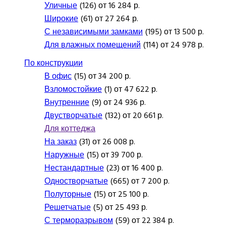
Уличные
(126) от 16 284 р.
Широкие
(61) от 27 264 р.
С независимыми замками
(195) от 13 500 р.
Для влажных помещений
(114) от 24 978 р.
По конструкции
В офис
(15) от 34 200 р.
Взломостойкие
(1) от 47 622 р.
Внутренние
(9) от 24 936 р.
Двустворчатые
(132) от 20 661 р.
Для коттеджа
На заказ
(31) от 26 008 р.
Наружные
(15) от 39 700 р.
Нестандартные
(23) от 16 400 р.
Одностворчатые
(665) от 7 200 р.
Полуторные
(15) от 25 100 р.
Решетчатые
(5) от 25 493 р.
С терморазрывом
(59) от 22 384 р.