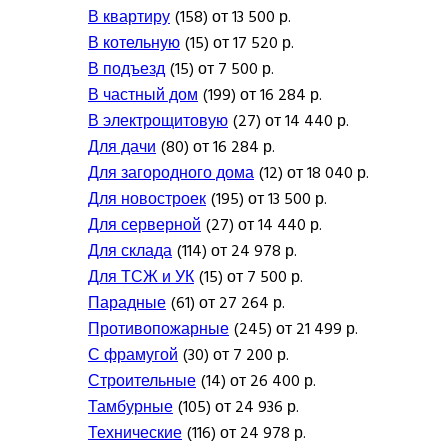
В квартиру
(158) от 13 500 р.
В котельную
(15) от 17 520 р.
В подъезд
(15) от 7 500 р.
В частный дом
(199) от 16 284 р.
В электрощитовую
(27) от 14 440 р.
Для дачи
(80) от 16 284 р.
Для загородного дома
(12) от 18 040 р.
Для новостроек
(195) от 13 500 р.
Для серверной
(27) от 14 440 р.
Для склада
(114) от 24 978 р.
Для ТСЖ и УК
(15) от 7 500 р.
Парадные
(61) от 27 264 р.
Противопожарные
(245) от 21 499 р.
С фрамугой
(30) от 7 200 р.
Строительные
(14) от 26 400 р.
Тамбурные
(105) от 24 936 р.
Технические
(116) от 24 978 р.