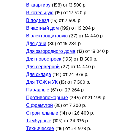
В квартиру
(158) от 13 500 р.
В котельную
(15) от 17 520 р.
В подъезд
(15) от 7 500 р.
В частный дом
(199) от 16 284 р.
В электрощитовую
(27) от 14 440 р.
Для дачи
(80) от 16 284 р.
Для загородного дома
(12) от 18 040 р.
Для новостроек
(195) от 13 500 р.
Для серверной
(27) от 14 440 р.
Для склада
(114) от 24 978 р.
Для ТСЖ и УК
(15) от 7 500 р.
Парадные
(61) от 27 264 р.
Противопожарные
(245) от 21 499 р.
С фрамугой
(30) от 7 200 р.
Строительные
(14) от 26 400 р.
Тамбурные
(105) от 24 936 р.
Технические
(116) от 24 978 р.