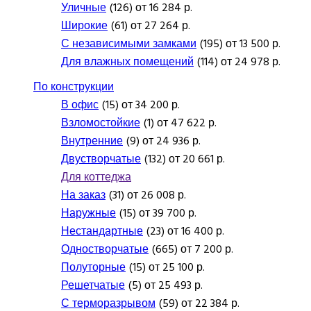
Уличные
(126) от 16 284 р.
Широкие
(61) от 27 264 р.
С независимыми замками
(195) от 13 500 р.
Для влажных помещений
(114) от 24 978 р.
По конструкции
В офис
(15) от 34 200 р.
Взломостойкие
(1) от 47 622 р.
Внутренние
(9) от 24 936 р.
Двустворчатые
(132) от 20 661 р.
Для коттеджа
На заказ
(31) от 26 008 р.
Наружные
(15) от 39 700 р.
Нестандартные
(23) от 16 400 р.
Одностворчатые
(665) от 7 200 р.
Полуторные
(15) от 25 100 р.
Решетчатые
(5) от 25 493 р.
С терморазрывом
(59) от 22 384 р.