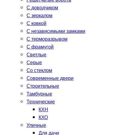
Решетчатые ворота
С доводчиком
С зеркалом
С ковкой
С независимыми замками
С терморазрывом
С фрамугой
Светлые
Серые
Со стеклом
Современные двери
Строительные
Тамбурные
Технические
КХН
КХО
Уличные
Для дачи