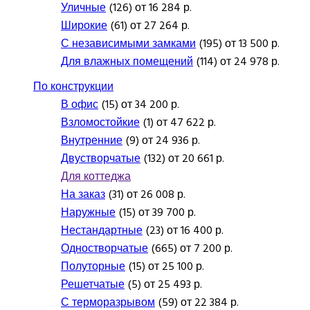
Уличные
(126) от 16 284 р.
Широкие
(61) от 27 264 р.
С независимыми замками
(195) от 13 500 р.
Для влажных помещений
(114) от 24 978 р.
По конструкции
В офис
(15) от 34 200 р.
Взломостойкие
(1) от 47 622 р.
Внутренние
(9) от 24 936 р.
Двустворчатые
(132) от 20 661 р.
Для коттеджа
На заказ
(31) от 26 008 р.
Наружные
(15) от 39 700 р.
Нестандартные
(23) от 16 400 р.
Одностворчатые
(665) от 7 200 р.
Полуторные
(15) от 25 100 р.
Решетчатые
(5) от 25 493 р.
С терморазрывом
(59) от 22 384 р.