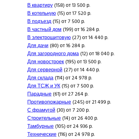
В квартиру
(158) от 13 500 р.
В котельную
(15) от 17 520 р.
В подъезд
(15) от 7 500 р.
В частный дом
(199) от 16 284 р.
В электрощитовую
(27) от 14 440 р.
Для дачи
(80) от 16 284 р.
Для загородного дома
(12) от 18 040 р.
Для новостроек
(195) от 13 500 р.
Для серверной
(27) от 14 440 р.
Для склада
(114) от 24 978 р.
Для ТСЖ и УК
(15) от 7 500 р.
Парадные
(61) от 27 264 р.
Противопожарные
(245) от 21 499 р.
С фрамугой
(30) от 7 200 р.
Строительные
(14) от 26 400 р.
Тамбурные
(105) от 24 936 р.
Технические
(116) от 24 978 р.