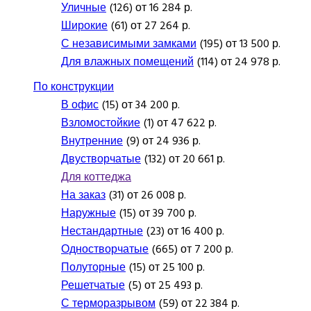
Уличные
(126) от 16 284 р.
Широкие
(61) от 27 264 р.
С независимыми замками
(195) от 13 500 р.
Для влажных помещений
(114) от 24 978 р.
По конструкции
В офис
(15) от 34 200 р.
Взломостойкие
(1) от 47 622 р.
Внутренние
(9) от 24 936 р.
Двустворчатые
(132) от 20 661 р.
Для коттеджа
На заказ
(31) от 26 008 р.
Наружные
(15) от 39 700 р.
Нестандартные
(23) от 16 400 р.
Одностворчатые
(665) от 7 200 р.
Полуторные
(15) от 25 100 р.
Решетчатые
(5) от 25 493 р.
С терморазрывом
(59) от 22 384 р.