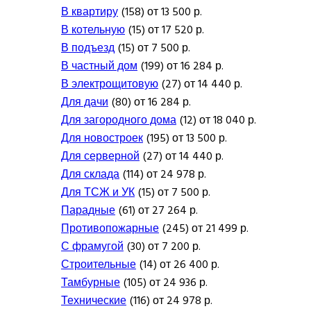
В квартиру
(158) от 13 500 р.
В котельную
(15) от 17 520 р.
В подъезд
(15) от 7 500 р.
В частный дом
(199) от 16 284 р.
В электрощитовую
(27) от 14 440 р.
Для дачи
(80) от 16 284 р.
Для загородного дома
(12) от 18 040 р.
Для новостроек
(195) от 13 500 р.
Для серверной
(27) от 14 440 р.
Для склада
(114) от 24 978 р.
Для ТСЖ и УК
(15) от 7 500 р.
Парадные
(61) от 27 264 р.
Противопожарные
(245) от 21 499 р.
С фрамугой
(30) от 7 200 р.
Строительные
(14) от 26 400 р.
Тамбурные
(105) от 24 936 р.
Технические
(116) от 24 978 р.