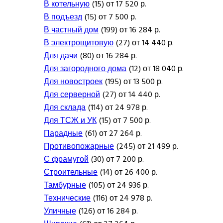
В котельную
(15) от 17 520 р.
В подъезд
(15) от 7 500 р.
В частный дом
(199) от 16 284 р.
В электрощитовую
(27) от 14 440 р.
Для дачи
(80) от 16 284 р.
Для загородного дома
(12) от 18 040 р.
Для новостроек
(195) от 13 500 р.
Для серверной
(27) от 14 440 р.
Для склада
(114) от 24 978 р.
Для ТСЖ и УК
(15) от 7 500 р.
Парадные
(61) от 27 264 р.
Противопожарные
(245) от 21 499 р.
С фрамугой
(30) от 7 200 р.
Строительные
(14) от 26 400 р.
Тамбурные
(105) от 24 936 р.
Технические
(116) от 24 978 р.
Уличные
(126) от 16 284 р.