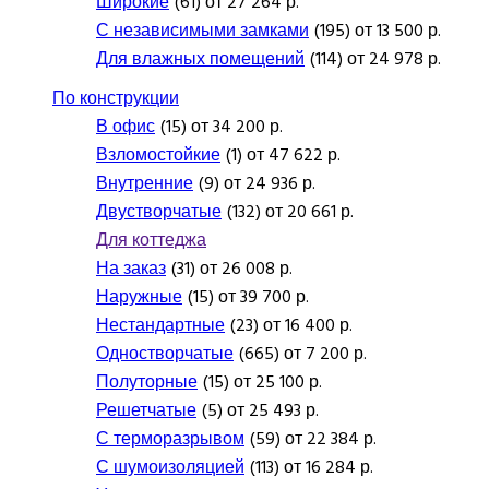
Широкие
(61) от 27 264 р.
С независимыми замками
(195) от 13 500 р.
Для влажных помещений
(114) от 24 978 р.
По конструкции
В офис
(15) от 34 200 р.
Взломостойкие
(1) от 47 622 р.
Внутренние
(9) от 24 936 р.
Двустворчатые
(132) от 20 661 р.
Для коттеджа
На заказ
(31) от 26 008 р.
Наружные
(15) от 39 700 р.
Нестандартные
(23) от 16 400 р.
Одностворчатые
(665) от 7 200 р.
Полуторные
(15) от 25 100 р.
Решетчатые
(5) от 25 493 р.
С терморазрывом
(59) от 22 384 р.
С шумоизоляцией
(113) от 16 284 р.