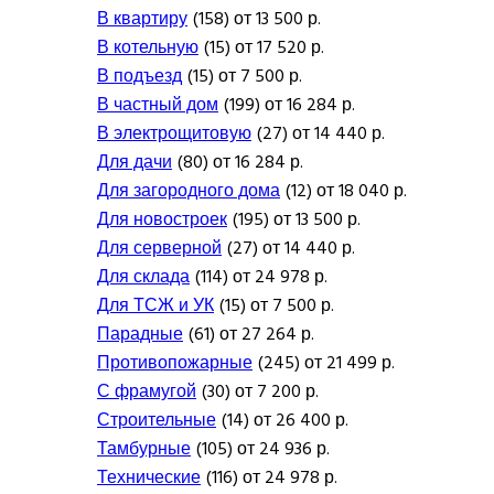
В квартиру
(158) от 13 500 р.
В котельную
(15) от 17 520 р.
В подъезд
(15) от 7 500 р.
В частный дом
(199) от 16 284 р.
В электрощитовую
(27) от 14 440 р.
Для дачи
(80) от 16 284 р.
Для загородного дома
(12) от 18 040 р.
Для новостроек
(195) от 13 500 р.
Для серверной
(27) от 14 440 р.
Для склада
(114) от 24 978 р.
Для ТСЖ и УК
(15) от 7 500 р.
Парадные
(61) от 27 264 р.
Противопожарные
(245) от 21 499 р.
С фрамугой
(30) от 7 200 р.
Строительные
(14) от 26 400 р.
Тамбурные
(105) от 24 936 р.
Технические
(116) от 24 978 р.