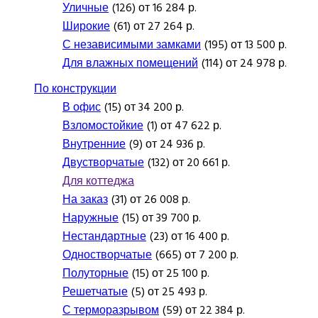
Уличные
(126) от 16 284 р.
Широкие
(61) от 27 264 р.
С независимыми замками
(195) от 13 500 р.
Для влажных помещений
(114) от 24 978 р.
По конструкции
В офис
(15) от 34 200 р.
Взломостойкие
(1) от 47 622 р.
Внутренние
(9) от 24 936 р.
Двустворчатые
(132) от 20 661 р.
Для коттеджа
На заказ
(31) от 26 008 р.
Наружные
(15) от 39 700 р.
Нестандартные
(23) от 16 400 р.
Одностворчатые
(665) от 7 200 р.
Полуторные
(15) от 25 100 р.
Решетчатые
(5) от 25 493 р.
С терморазрывом
(59) от 22 384 р.