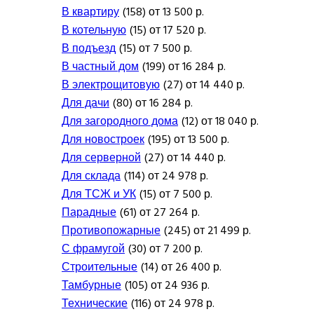
В квартиру
(158) от 13 500 р.
В котельную
(15) от 17 520 р.
В подъезд
(15) от 7 500 р.
В частный дом
(199) от 16 284 р.
В электрощитовую
(27) от 14 440 р.
Для дачи
(80) от 16 284 р.
Для загородного дома
(12) от 18 040 р.
Для новостроек
(195) от 13 500 р.
Для серверной
(27) от 14 440 р.
Для склада
(114) от 24 978 р.
Для ТСЖ и УК
(15) от 7 500 р.
Парадные
(61) от 27 264 р.
Противопожарные
(245) от 21 499 р.
С фрамугой
(30) от 7 200 р.
Строительные
(14) от 26 400 р.
Тамбурные
(105) от 24 936 р.
Технические
(116) от 24 978 р.