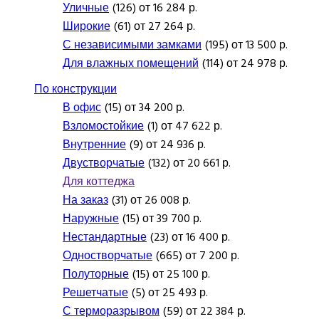
Уличные
(126) от 16 284 р.
Широкие
(61) от 27 264 р.
С независимыми замками
(195) от 13 500 р.
Для влажных помещений
(114) от 24 978 р.
По конструкции
В офис
(15) от 34 200 р.
Взломостойкие
(1) от 47 622 р.
Внутренние
(9) от 24 936 р.
Двустворчатые
(132) от 20 661 р.
Для коттеджа
На заказ
(31) от 26 008 р.
Наружные
(15) от 39 700 р.
Нестандартные
(23) от 16 400 р.
Одностворчатые
(665) от 7 200 р.
Полуторные
(15) от 25 100 р.
Решетчатые
(5) от 25 493 р.
С терморазрывом
(59) от 22 384 р.