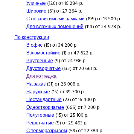
Уличные
(126) от 16 284 р.
Широкие
(61) от 27 264 р.
С независимыми замками
(195) от 13 500 р.
Для влажных помещений
(114) от 24 978 р.
По конструкции
В офис
(15) от 34 200 р.
Взломостойкие
(1) от 47 622 р.
Внутренние
(9) от 24 936 р.
Двустворчатые
(132) от 20 661 р.
Для коттеджа
На заказ
(31) от 26 008 р.
Наружные
(15) от 39 700 р.
Нестандартные
(23) от 16 400 р.
Одностворчатые
(665) от 7 200 р.
Полуторные
(15) от 25 100 р.
Решетчатые
(5) от 25 493 р.
С терморазрывом
(59) от 22 384 р.