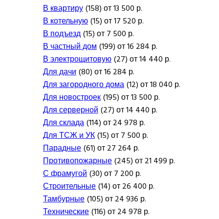
В квартиру
(158) от 13 500 р.
В котельную
(15) от 17 520 р.
В подъезд
(15) от 7 500 р.
В частный дом
(199) от 16 284 р.
В электрощитовую
(27) от 14 440 р.
Для дачи
(80) от 16 284 р.
Для загородного дома
(12) от 18 040 р.
Для новостроек
(195) от 13 500 р.
Для серверной
(27) от 14 440 р.
Для склада
(114) от 24 978 р.
Для ТСЖ и УК
(15) от 7 500 р.
Парадные
(61) от 27 264 р.
Противопожарные
(245) от 21 499 р.
С фрамугой
(30) от 7 200 р.
Строительные
(14) от 26 400 р.
Тамбурные
(105) от 24 936 р.
Технические
(116) от 24 978 р.