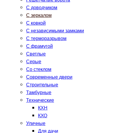
Решетчатые ворота
С доводчиком
С зеркалом
С ковкой
С независимыми замками
С терморазрывом
С фрамугой
Светлые
Серые
Со стеклом
Современные двери
Строительные
Тамбурные
Технические
КХН
КХО
Уличные
Для дачи