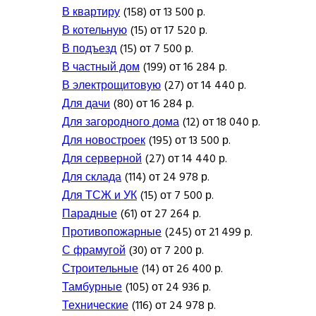
В квартиру
(158) от 13 500 р.
В котельную
(15) от 17 520 р.
В подъезд
(15) от 7 500 р.
В частный дом
(199) от 16 284 р.
В электрощитовую
(27) от 14 440 р.
Для дачи
(80) от 16 284 р.
Для загородного дома
(12) от 18 040 р.
Для новостроек
(195) от 13 500 р.
Для серверной
(27) от 14 440 р.
Для склада
(114) от 24 978 р.
Для ТСЖ и УК
(15) от 7 500 р.
Парадные
(61) от 27 264 р.
Противопожарные
(245) от 21 499 р.
С фрамугой
(30) от 7 200 р.
Строительные
(14) от 26 400 р.
Тамбурные
(105) от 24 936 р.
Технические
(116) от 24 978 р.