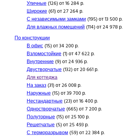
Уличные
(126) от 16 284 р.
Широкие
(61) от 27 264 р.
С независимыми замками
(195) от 13 500 р.
Для влажных помещений
(114) от 24 978 р.
По конструкции
В офис
(15) от 34 200 р.
Взломостойкие
(1) от 47 622 р.
Внутренние
(9) от 24 936 р.
Двустворчатые
(132) от 20 661 р.
Для коттеджа
На заказ
(31) от 26 008 р.
Наружные
(15) от 39 700 р.
Нестандартные
(23) от 16 400 р.
Одностворчатые
(665) от 7 200 р.
Полуторные
(15) от 25 100 р.
Решетчатые
(5) от 25 493 р.
С терморазрывом
(59) от 22 384 р.