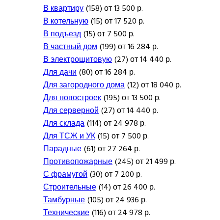
В квартиру
(158) от 13 500 р.
В котельную
(15) от 17 520 р.
В подъезд
(15) от 7 500 р.
В частный дом
(199) от 16 284 р.
В электрощитовую
(27) от 14 440 р.
Для дачи
(80) от 16 284 р.
Для загородного дома
(12) от 18 040 р.
Для новостроек
(195) от 13 500 р.
Для серверной
(27) от 14 440 р.
Для склада
(114) от 24 978 р.
Для ТСЖ и УК
(15) от 7 500 р.
Парадные
(61) от 27 264 р.
Противопожарные
(245) от 21 499 р.
С фрамугой
(30) от 7 200 р.
Строительные
(14) от 26 400 р.
Тамбурные
(105) от 24 936 р.
Технические
(116) от 24 978 р.