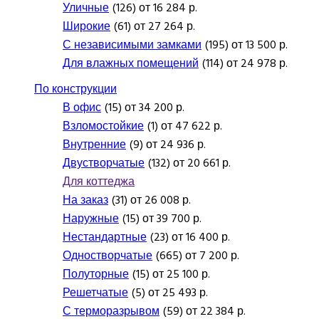
Уличные
(126) от 16 284 р.
Широкие
(61) от 27 264 р.
С независимыми замками
(195) от 13 500 р.
Для влажных помещений
(114) от 24 978 р.
По конструкции
В офис
(15) от 34 200 р.
Взломостойкие
(1) от 47 622 р.
Внутренние
(9) от 24 936 р.
Двустворчатые
(132) от 20 661 р.
Для коттеджа
На заказ
(31) от 26 008 р.
Наружные
(15) от 39 700 р.
Нестандартные
(23) от 16 400 р.
Одностворчатые
(665) от 7 200 р.
Полуторные
(15) от 25 100 р.
Решетчатые
(5) от 25 493 р.
С терморазрывом
(59) от 22 384 р.