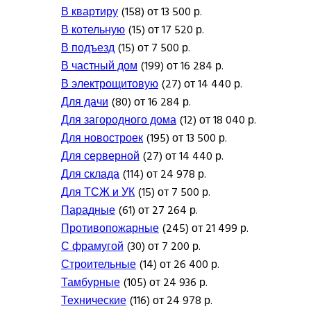
В квартиру
(158) от 13 500 р.
В котельную
(15) от 17 520 р.
В подъезд
(15) от 7 500 р.
В частный дом
(199) от 16 284 р.
В электрощитовую
(27) от 14 440 р.
Для дачи
(80) от 16 284 р.
Для загородного дома
(12) от 18 040 р.
Для новостроек
(195) от 13 500 р.
Для серверной
(27) от 14 440 р.
Для склада
(114) от 24 978 р.
Для ТСЖ и УК
(15) от 7 500 р.
Парадные
(61) от 27 264 р.
Противопожарные
(245) от 21 499 р.
С фрамугой
(30) от 7 200 р.
Строительные
(14) от 26 400 р.
Тамбурные
(105) от 24 936 р.
Технические
(116) от 24 978 р.