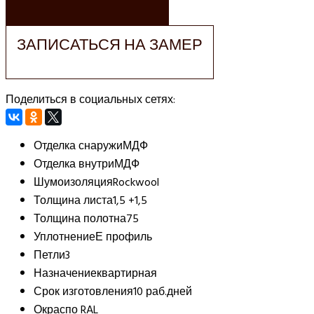
ЗАПИСАТЬСЯ НА ЗАМЕР
Поделиться в социальных сетях:
Отделка снаружи
МДФ
Отделка внутри
МДФ
Шумоизоляция
Rockwool
Толщина листа
1,5 +1,5
Толщина полотна
75
Уплотнение
Е профиль
Петли
3
Назначение
квартирная
Срок изготовления
10 раб.дней
Окрас
по RAL