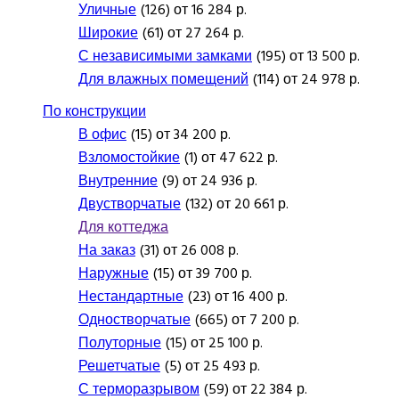
Уличные
(126) от 16 284 р.
Широкие
(61) от 27 264 р.
С независимыми замками
(195) от 13 500 р.
Для влажных помещений
(114) от 24 978 р.
По конструкции
В офис
(15) от 34 200 р.
Взломостойкие
(1) от 47 622 р.
Внутренние
(9) от 24 936 р.
Двустворчатые
(132) от 20 661 р.
Для коттеджа
На заказ
(31) от 26 008 р.
Наружные
(15) от 39 700 р.
Нестандартные
(23) от 16 400 р.
Одностворчатые
(665) от 7 200 р.
Полуторные
(15) от 25 100 р.
Решетчатые
(5) от 25 493 р.
С терморазрывом
(59) от 22 384 р.