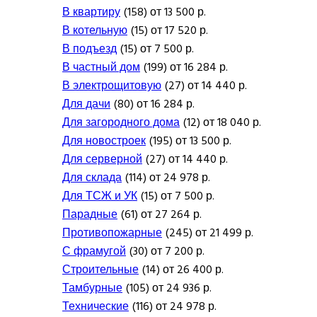
В квартиру
(158) от 13 500 р.
В котельную
(15) от 17 520 р.
В подъезд
(15) от 7 500 р.
В частный дом
(199) от 16 284 р.
В электрощитовую
(27) от 14 440 р.
Для дачи
(80) от 16 284 р.
Для загородного дома
(12) от 18 040 р.
Для новостроек
(195) от 13 500 р.
Для серверной
(27) от 14 440 р.
Для склада
(114) от 24 978 р.
Для ТСЖ и УК
(15) от 7 500 р.
Парадные
(61) от 27 264 р.
Противопожарные
(245) от 21 499 р.
С фрамугой
(30) от 7 200 р.
Строительные
(14) от 26 400 р.
Тамбурные
(105) от 24 936 р.
Технические
(116) от 24 978 р.