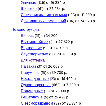
Уличные
(126) от 16 284 р.
Широкие
(61) от 27 264 р.
С независимыми замками
(195) от 13 500 р.
Для влажных помещений
(114) от 24 978 р.
По конструкции
В офис
(15) от 34 200 р.
Взломостойкие
(1) от 47 622 р.
Внутренние
(9) от 24 936 р.
Двустворчатые
(132) от 20 661 р.
Для коттеджа
На заказ
(31) от 26 008 р.
Наружные
(15) от 39 700 р.
Нестандартные
(23) от 16 400 р.
Одностворчатые
(665) от 7 200 р.
Полуторные
(15) от 25 100 р.
Решетчатые
(5) от 25 493 р.
С терморазрывом
(59) от 22 384 р.