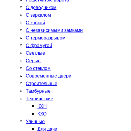
Решетчатые ворота
С доводчиком
С зеркалом
С ковкой
С независимыми замками
С терморазрывом
С фрамугой
Светлые
Серые
Со стеклом
Современные двери
Строительные
Тамбурные
Технические
КХН
КХО
Уличные
Для дачи