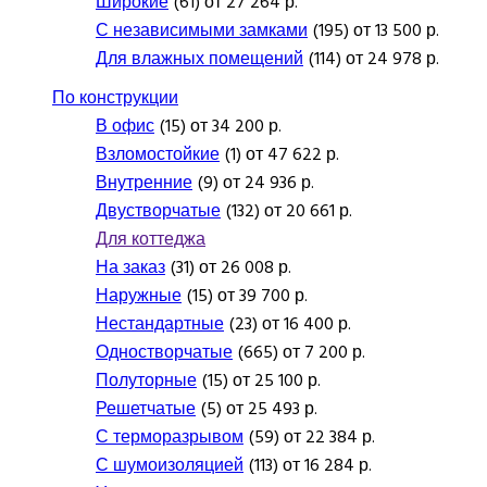
Широкие
(61) от 27 264 р.
С независимыми замками
(195) от 13 500 р.
Для влажных помещений
(114) от 24 978 р.
По конструкции
В офис
(15) от 34 200 р.
Взломостойкие
(1) от 47 622 р.
Внутренние
(9) от 24 936 р.
Двустворчатые
(132) от 20 661 р.
Для коттеджа
На заказ
(31) от 26 008 р.
Наружные
(15) от 39 700 р.
Нестандартные
(23) от 16 400 р.
Одностворчатые
(665) от 7 200 р.
Полуторные
(15) от 25 100 р.
Решетчатые
(5) от 25 493 р.
С терморазрывом
(59) от 22 384 р.
С шумоизоляцией
(113) от 16 284 р.