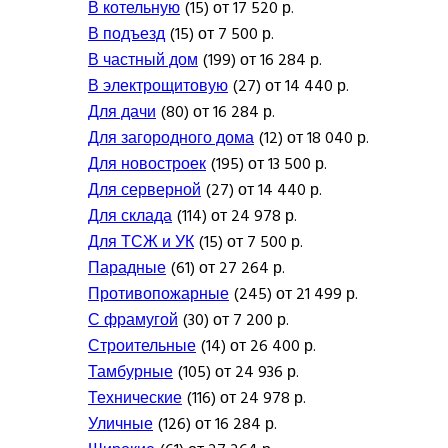
В котельную
(15) от 17 520 р.
В подъезд
(15) от 7 500 р.
В частный дом
(199) от 16 284 р.
В электрощитовую
(27) от 14 440 р.
Для дачи
(80) от 16 284 р.
Для загородного дома
(12) от 18 040 р.
Для новостроек
(195) от 13 500 р.
Для серверной
(27) от 14 440 р.
Для склада
(114) от 24 978 р.
Для ТСЖ и УК
(15) от 7 500 р.
Парадные
(61) от 27 264 р.
Противопожарные
(245) от 21 499 р.
С фрамугой
(30) от 7 200 р.
Строительные
(14) от 26 400 р.
Тамбурные
(105) от 24 936 р.
Технические
(116) от 24 978 р.
Уличные
(126) от 16 284 р.