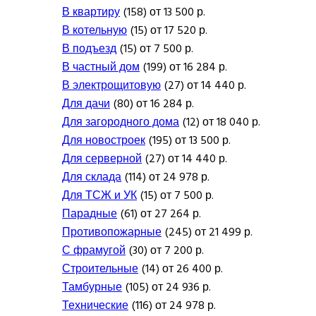
В квартиру
(158) от 13 500 р.
В котельную
(15) от 17 520 р.
В подъезд
(15) от 7 500 р.
В частный дом
(199) от 16 284 р.
В электрощитовую
(27) от 14 440 р.
Для дачи
(80) от 16 284 р.
Для загородного дома
(12) от 18 040 р.
Для новостроек
(195) от 13 500 р.
Для серверной
(27) от 14 440 р.
Для склада
(114) от 24 978 р.
Для ТСЖ и УК
(15) от 7 500 р.
Парадные
(61) от 27 264 р.
Противопожарные
(245) от 21 499 р.
С фрамугой
(30) от 7 200 р.
Строительные
(14) от 26 400 р.
Тамбурные
(105) от 24 936 р.
Технические
(116) от 24 978 р.