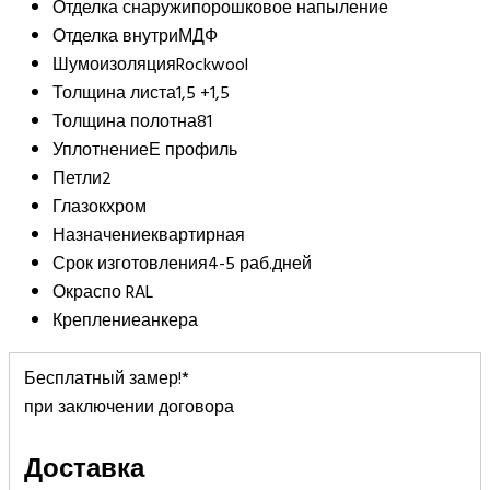
Отделка снаружи
порошковое напыление
Отделка внутри
МДФ
Шумоизоляция
Rockwool
Толщина листа
1,5 +1,5
Толщина полотна
81
Уплотнение
Е профиль
Петли
2
Глазок
хром
Назначение
квартирная
Срок изготовления
4-5 раб.дней
Окрас
по RAL
Крепление
анкера
Бесплатный замер!*
при заключении договора
Доставка