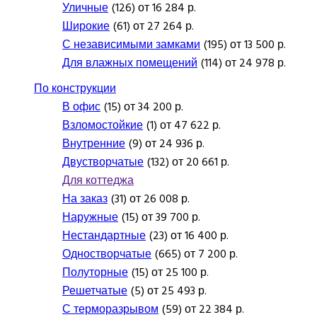
Уличные
(126) от 16 284 р.
Широкие
(61) от 27 264 р.
С независимыми замками
(195) от 13 500 р.
Для влажных помещений
(114) от 24 978 р.
По конструкции
В офис
(15) от 34 200 р.
Взломостойкие
(1) от 47 622 р.
Внутренние
(9) от 24 936 р.
Двустворчатые
(132) от 20 661 р.
Для коттеджа
На заказ
(31) от 26 008 р.
Наружные
(15) от 39 700 р.
Нестандартные
(23) от 16 400 р.
Одностворчатые
(665) от 7 200 р.
Полуторные
(15) от 25 100 р.
Решетчатые
(5) от 25 493 р.
С терморазрывом
(59) от 22 384 р.