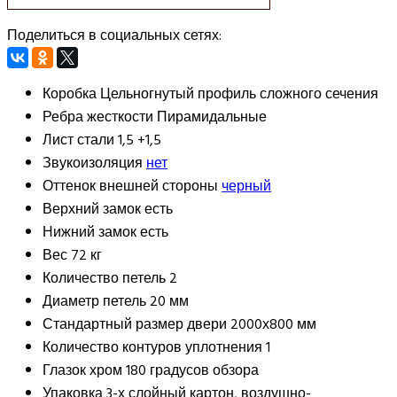
Поделиться в социальных сетях:
Коробка
Цельногнутый профиль сложного сечения
Ребра жесткости
Пирамидальные
Лист стали
1,5 +1,5
Звукоизоляция
нет
Оттенок внешней стороны
черный
Верхний замок
есть
Нижний замок
есть
Вес
72 кг
Количество петель
2
Диаметр петель
20 мм
Стандартный размер двери
2000х800 мм
Количество контуров уплотнения
1
Глазок
хром 180 градусов обзора
Упаковка
3-х слойный картон, воздушно-