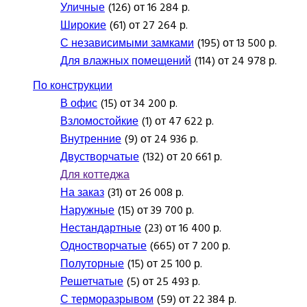
Уличные
(126) от 16 284 р.
Широкие
(61) от 27 264 р.
С независимыми замками
(195) от 13 500 р.
Для влажных помещений
(114) от 24 978 р.
По конструкции
В офис
(15) от 34 200 р.
Взломостойкие
(1) от 47 622 р.
Внутренние
(9) от 24 936 р.
Двустворчатые
(132) от 20 661 р.
Для коттеджа
На заказ
(31) от 26 008 р.
Наружные
(15) от 39 700 р.
Нестандартные
(23) от 16 400 р.
Одностворчатые
(665) от 7 200 р.
Полуторные
(15) от 25 100 р.
Решетчатые
(5) от 25 493 р.
С терморазрывом
(59) от 22 384 р.