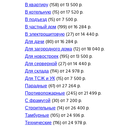
В квартиру
(158) от 13 500 р.
В котельную
(15) от 17 520 р.
В подъезд
(15) от 7 500 р.
В частный дом
(199) от 16 284 р.
В электрощитовую
(27) от 14 440 р.
Для дачи
(80) от 16 284 р.
Для загородного дома
(12) от 18 040 р.
Для новостроек
(195) от 13 500 р.
Для серверной
(27) от 14 440 р.
Для склада
(114) от 24 978 р.
Для ТСЖ и УК
(15) от 7 500 р.
Парадные
(61) от 27 264 р.
Противопожарные
(245) от 21 499 р.
С фрамугой
(30) от 7 200 р.
Строительные
(14) от 26 400 р.
Тамбурные
(105) от 24 936 р.
Технические
(116) от 24 978 р.