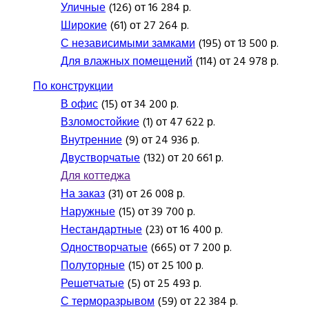
Уличные
(126) от 16 284 р.
Широкие
(61) от 27 264 р.
С независимыми замками
(195) от 13 500 р.
Для влажных помещений
(114) от 24 978 р.
По конструкции
В офис
(15) от 34 200 р.
Взломостойкие
(1) от 47 622 р.
Внутренние
(9) от 24 936 р.
Двустворчатые
(132) от 20 661 р.
Для коттеджа
На заказ
(31) от 26 008 р.
Наружные
(15) от 39 700 р.
Нестандартные
(23) от 16 400 р.
Одностворчатые
(665) от 7 200 р.
Полуторные
(15) от 25 100 р.
Решетчатые
(5) от 25 493 р.
С терморазрывом
(59) от 22 384 р.