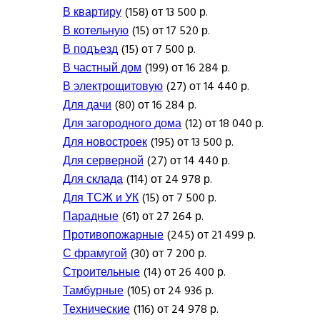
В квартиру
(158) от 13 500 р.
В котельную
(15) от 17 520 р.
В подъезд
(15) от 7 500 р.
В частный дом
(199) от 16 284 р.
В электрощитовую
(27) от 14 440 р.
Для дачи
(80) от 16 284 р.
Для загородного дома
(12) от 18 040 р.
Для новостроек
(195) от 13 500 р.
Для серверной
(27) от 14 440 р.
Для склада
(114) от 24 978 р.
Для ТСЖ и УК
(15) от 7 500 р.
Парадные
(61) от 27 264 р.
Противопожарные
(245) от 21 499 р.
С фрамугой
(30) от 7 200 р.
Строительные
(14) от 26 400 р.
Тамбурные
(105) от 24 936 р.
Технические
(116) от 24 978 р.