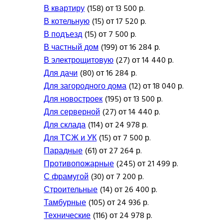
В квартиру
(158) от 13 500 р.
В котельную
(15) от 17 520 р.
В подъезд
(15) от 7 500 р.
В частный дом
(199) от 16 284 р.
В электрощитовую
(27) от 14 440 р.
Для дачи
(80) от 16 284 р.
Для загородного дома
(12) от 18 040 р.
Для новостроек
(195) от 13 500 р.
Для серверной
(27) от 14 440 р.
Для склада
(114) от 24 978 р.
Для ТСЖ и УК
(15) от 7 500 р.
Парадные
(61) от 27 264 р.
Противопожарные
(245) от 21 499 р.
С фрамугой
(30) от 7 200 р.
Строительные
(14) от 26 400 р.
Тамбурные
(105) от 24 936 р.
Технические
(116) от 24 978 р.