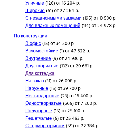
Уличные
(126) от 16 284 р.
Широкие
(61) от 27 264 р.
С независимыми замками
(195) от 13 500 р.
Для влажных помещений
(114) от 24 978 р.
По конструкции
В офис
(15) от 34 200 р.
Взломостойкие
(1) от 47 622 р.
Внутренние
(9) от 24 936 р.
Двустворчатые
(132) от 20 661 р.
Для коттеджа
На заказ
(31) от 26 008 р.
Наружные
(15) от 39 700 р.
Нестандартные
(23) от 16 400 р.
Одностворчатые
(665) от 7 200 р.
Полуторные
(15) от 25 100 р.
Решетчатые
(5) от 25 493 р.
С терморазрывом
(59) от 22 384 р.