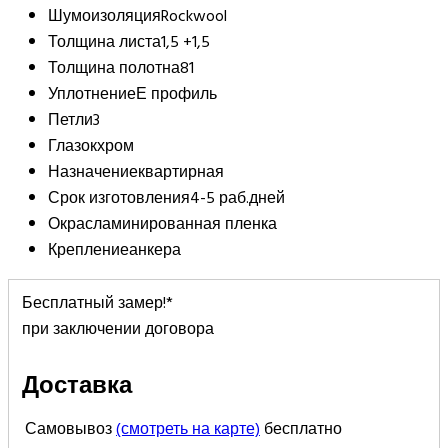
Шумоизоляция
Rockwool
Толщина листа
1,5 +1,5
Толщина полотна
81
Уплотнение
Е профиль
Петли
3
Глазок
хром
Назначение
квартирная
Срок изготовления
4-5 раб.дней
Окрас
ламинированная пленка
Крепление
анкера
Бесплатный замер!*
при заключении договора
Доставка
Самовывоз
(смотреть на карте)
бесплатно