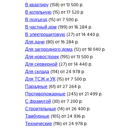
В квартиру
(158) от 13 500 р.
В котельную
(15) от 17 520 р.
В подъезд
(15) от 7 500 р.
В частный дом
(199) от 16 284 р.
В электрощитовую
(27) от 14 440 р.
Для дачи
(80) от 16 284 р.
Для загородного дома
(12) от 18 040 р.
Для новостроек
(195) от 13 500 р.
Для серверной
(27) от 14 440 р.
Для склада
(114) от 24 978 р.
Для ТСЖ и УК
(15) от 7 500 р.
Парадные
(61) от 27 264 р.
Противопожарные
(245) от 21 499 р.
С фрамугой
(30) от 7 200 р.
Строительные
(14) от 26 400 р.
Тамбурные
(105) от 24 936 р.
Технические
(116) от 24 978 р.