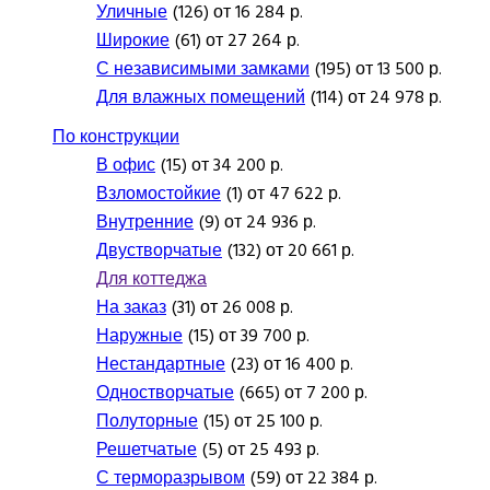
Уличные
(126) от 16 284 р.
Широкие
(61) от 27 264 р.
С независимыми замками
(195) от 13 500 р.
Для влажных помещений
(114) от 24 978 р.
По конструкции
В офис
(15) от 34 200 р.
Взломостойкие
(1) от 47 622 р.
Внутренние
(9) от 24 936 р.
Двустворчатые
(132) от 20 661 р.
Для коттеджа
На заказ
(31) от 26 008 р.
Наружные
(15) от 39 700 р.
Нестандартные
(23) от 16 400 р.
Одностворчатые
(665) от 7 200 р.
Полуторные
(15) от 25 100 р.
Решетчатые
(5) от 25 493 р.
С терморазрывом
(59) от 22 384 р.