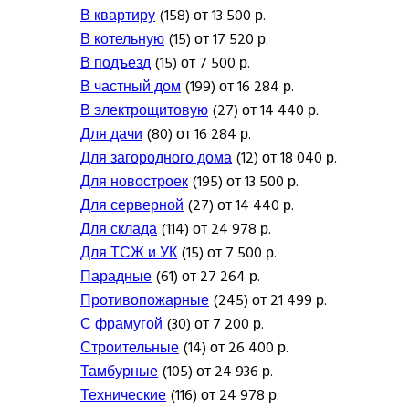
В квартиру
(158) от 13 500 р.
В котельную
(15) от 17 520 р.
В подъезд
(15) от 7 500 р.
В частный дом
(199) от 16 284 р.
В электрощитовую
(27) от 14 440 р.
Для дачи
(80) от 16 284 р.
Для загородного дома
(12) от 18 040 р.
Для новостроек
(195) от 13 500 р.
Для серверной
(27) от 14 440 р.
Для склада
(114) от 24 978 р.
Для ТСЖ и УК
(15) от 7 500 р.
Парадные
(61) от 27 264 р.
Противопожарные
(245) от 21 499 р.
С фрамугой
(30) от 7 200 р.
Строительные
(14) от 26 400 р.
Тамбурные
(105) от 24 936 р.
Технические
(116) от 24 978 р.