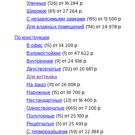
Уличные
(126) от 16 284 р.
Широкие
(61) от 27 264 р.
С независимыми замками
(195) от 13 500 р.
Для влажных помещений
(114) от 24 978 р.
По конструкции
В офис
(15) от 34 200 р.
Взломостойкие
(1) от 47 622 р.
Внутренние
(9) от 24 936 р.
Двустворчатые
(132) от 20 661 р.
Для коттеджа
На заказ
(31) от 26 008 р.
Наружные
(15) от 39 700 р.
Нестандартные
(23) от 16 400 р.
Одностворчатые
(665) от 7 200 р.
Полуторные
(15) от 25 100 р.
Решетчатые
(5) от 25 493 р.
С терморазрывом
(59) от 22 384 р.