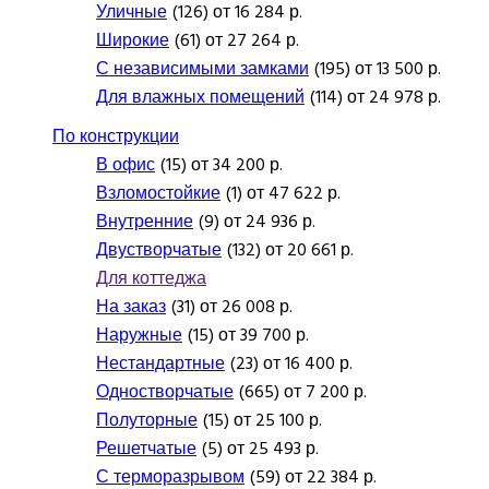
Уличные
(126) от 16 284 р.
Широкие
(61) от 27 264 р.
С независимыми замками
(195) от 13 500 р.
Для влажных помещений
(114) от 24 978 р.
По конструкции
В офис
(15) от 34 200 р.
Взломостойкие
(1) от 47 622 р.
Внутренние
(9) от 24 936 р.
Двустворчатые
(132) от 20 661 р.
Для коттеджа
На заказ
(31) от 26 008 р.
Наружные
(15) от 39 700 р.
Нестандартные
(23) от 16 400 р.
Одностворчатые
(665) от 7 200 р.
Полуторные
(15) от 25 100 р.
Решетчатые
(5) от 25 493 р.
С терморазрывом
(59) от 22 384 р.