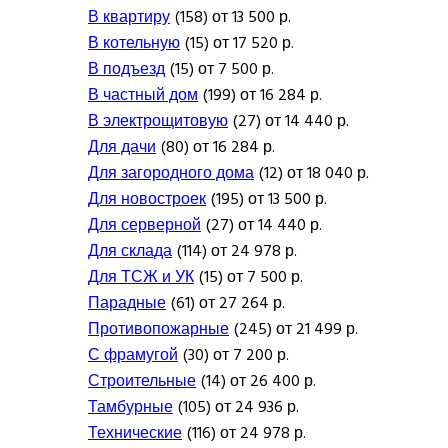
В квартиру
(158) от 13 500 р.
В котельную
(15) от 17 520 р.
В подъезд
(15) от 7 500 р.
В частный дом
(199) от 16 284 р.
В электрощитовую
(27) от 14 440 р.
Для дачи
(80) от 16 284 р.
Для загородного дома
(12) от 18 040 р.
Для новостроек
(195) от 13 500 р.
Для серверной
(27) от 14 440 р.
Для склада
(114) от 24 978 р.
Для ТСЖ и УК
(15) от 7 500 р.
Парадные
(61) от 27 264 р.
Противопожарные
(245) от 21 499 р.
С фрамугой
(30) от 7 200 р.
Строительные
(14) от 26 400 р.
Тамбурные
(105) от 24 936 р.
Технические
(116) от 24 978 р.