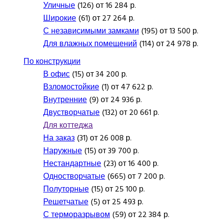
Уличные
(126) от 16 284 р.
Широкие
(61) от 27 264 р.
С независимыми замками
(195) от 13 500 р.
Для влажных помещений
(114) от 24 978 р.
По конструкции
В офис
(15) от 34 200 р.
Взломостойкие
(1) от 47 622 р.
Внутренние
(9) от 24 936 р.
Двустворчатые
(132) от 20 661 р.
Для коттеджа
На заказ
(31) от 26 008 р.
Наружные
(15) от 39 700 р.
Нестандартные
(23) от 16 400 р.
Одностворчатые
(665) от 7 200 р.
Полуторные
(15) от 25 100 р.
Решетчатые
(5) от 25 493 р.
С терморазрывом
(59) от 22 384 р.