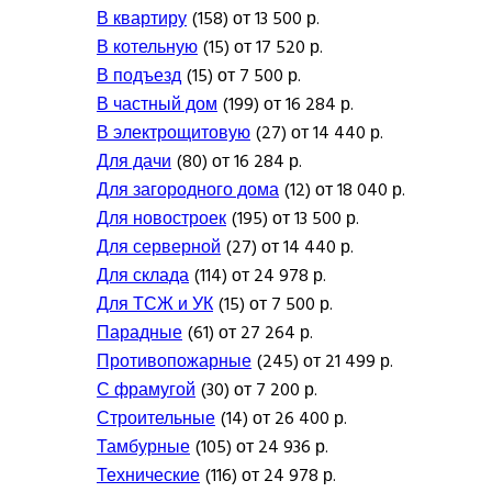
В квартиру
(158) от 13 500 р.
В котельную
(15) от 17 520 р.
В подъезд
(15) от 7 500 р.
В частный дом
(199) от 16 284 р.
В электрощитовую
(27) от 14 440 р.
Для дачи
(80) от 16 284 р.
Для загородного дома
(12) от 18 040 р.
Для новостроек
(195) от 13 500 р.
Для серверной
(27) от 14 440 р.
Для склада
(114) от 24 978 р.
Для ТСЖ и УК
(15) от 7 500 р.
Парадные
(61) от 27 264 р.
Противопожарные
(245) от 21 499 р.
С фрамугой
(30) от 7 200 р.
Строительные
(14) от 26 400 р.
Тамбурные
(105) от 24 936 р.
Технические
(116) от 24 978 р.