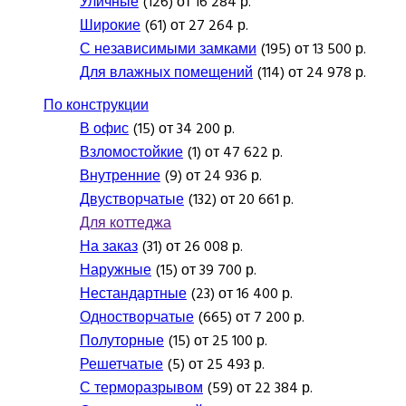
Уличные
(126) от 16 284 р.
Широкие
(61) от 27 264 р.
С независимыми замками
(195) от 13 500 р.
Для влажных помещений
(114) от 24 978 р.
По конструкции
В офис
(15) от 34 200 р.
Взломостойкие
(1) от 47 622 р.
Внутренние
(9) от 24 936 р.
Двустворчатые
(132) от 20 661 р.
Для коттеджа
На заказ
(31) от 26 008 р.
Наружные
(15) от 39 700 р.
Нестандартные
(23) от 16 400 р.
Одностворчатые
(665) от 7 200 р.
Полуторные
(15) от 25 100 р.
Решетчатые
(5) от 25 493 р.
С терморазрывом
(59) от 22 384 р.