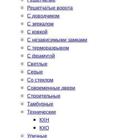
Решетчатые
Решетчатые ворота
С доводчиком
С зеркалом
С ковкой
С независимыми замками
С терморазрывом
С фрамугой
Светлые
Серые
Со стеклом
Современные двери
Строительные
Тамбурные
Технические
КХН
КХО
Уличные