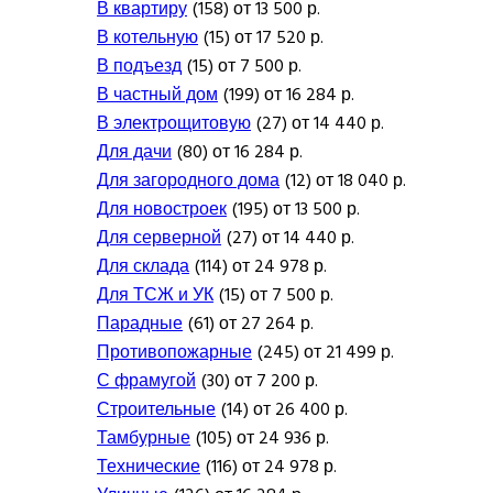
В квартиру
(158) от 13 500 р.
В котельную
(15) от 17 520 р.
В подъезд
(15) от 7 500 р.
В частный дом
(199) от 16 284 р.
В электрощитовую
(27) от 14 440 р.
Для дачи
(80) от 16 284 р.
Для загородного дома
(12) от 18 040 р.
Для новостроек
(195) от 13 500 р.
Для серверной
(27) от 14 440 р.
Для склада
(114) от 24 978 р.
Для ТСЖ и УК
(15) от 7 500 р.
Парадные
(61) от 27 264 р.
Противопожарные
(245) от 21 499 р.
С фрамугой
(30) от 7 200 р.
Строительные
(14) от 26 400 р.
Тамбурные
(105) от 24 936 р.
Технические
(116) от 24 978 р.