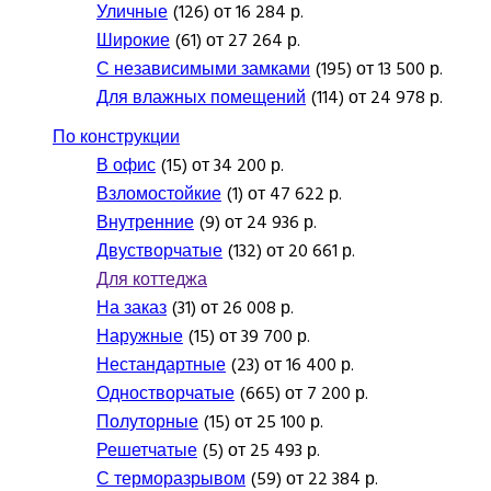
Уличные
(126) от 16 284 р.
Широкие
(61) от 27 264 р.
С независимыми замками
(195) от 13 500 р.
Для влажных помещений
(114) от 24 978 р.
По конструкции
В офис
(15) от 34 200 р.
Взломостойкие
(1) от 47 622 р.
Внутренние
(9) от 24 936 р.
Двустворчатые
(132) от 20 661 р.
Для коттеджа
На заказ
(31) от 26 008 р.
Наружные
(15) от 39 700 р.
Нестандартные
(23) от 16 400 р.
Одностворчатые
(665) от 7 200 р.
Полуторные
(15) от 25 100 р.
Решетчатые
(5) от 25 493 р.
С терморазрывом
(59) от 22 384 р.