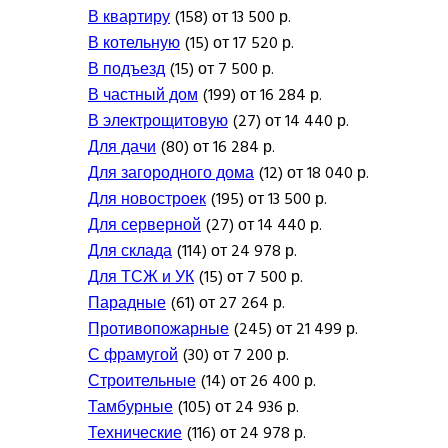
В квартиру
(158) от 13 500 р.
В котельную
(15) от 17 520 р.
В подъезд
(15) от 7 500 р.
В частный дом
(199) от 16 284 р.
В электрощитовую
(27) от 14 440 р.
Для дачи
(80) от 16 284 р.
Для загородного дома
(12) от 18 040 р.
Для новостроек
(195) от 13 500 р.
Для серверной
(27) от 14 440 р.
Для склада
(114) от 24 978 р.
Для ТСЖ и УК
(15) от 7 500 р.
Парадные
(61) от 27 264 р.
Противопожарные
(245) от 21 499 р.
С фрамугой
(30) от 7 200 р.
Строительные
(14) от 26 400 р.
Тамбурные
(105) от 24 936 р.
Технические
(116) от 24 978 р.