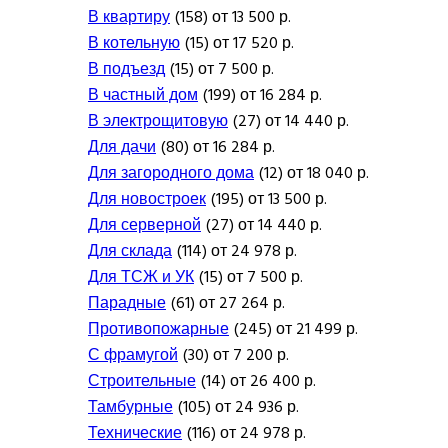
В квартиру
(158) от 13 500 р.
В котельную
(15) от 17 520 р.
В подъезд
(15) от 7 500 р.
В частный дом
(199) от 16 284 р.
В электрощитовую
(27) от 14 440 р.
Для дачи
(80) от 16 284 р.
Для загородного дома
(12) от 18 040 р.
Для новостроек
(195) от 13 500 р.
Для серверной
(27) от 14 440 р.
Для склада
(114) от 24 978 р.
Для ТСЖ и УК
(15) от 7 500 р.
Парадные
(61) от 27 264 р.
Противопожарные
(245) от 21 499 р.
С фрамугой
(30) от 7 200 р.
Строительные
(14) от 26 400 р.
Тамбурные
(105) от 24 936 р.
Технические
(116) от 24 978 р.