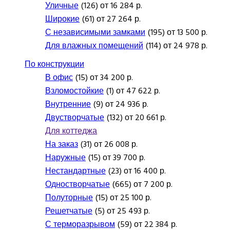
Уличные
(126) от 16 284 р.
Широкие
(61) от 27 264 р.
С независимыми замками
(195) от 13 500 р.
Для влажных помещений
(114) от 24 978 р.
По конструкции
В офис
(15) от 34 200 р.
Взломостойкие
(1) от 47 622 р.
Внутренние
(9) от 24 936 р.
Двустворчатые
(132) от 20 661 р.
Для коттеджа
На заказ
(31) от 26 008 р.
Наружные
(15) от 39 700 р.
Нестандартные
(23) от 16 400 р.
Одностворчатые
(665) от 7 200 р.
Полуторные
(15) от 25 100 р.
Решетчатые
(5) от 25 493 р.
С терморазрывом
(59) от 22 384 р.