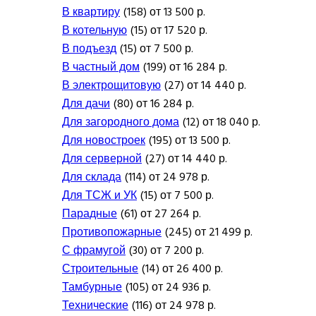
В квартиру
(158) от 13 500 р.
В котельную
(15) от 17 520 р.
В подъезд
(15) от 7 500 р.
В частный дом
(199) от 16 284 р.
В электрощитовую
(27) от 14 440 р.
Для дачи
(80) от 16 284 р.
Для загородного дома
(12) от 18 040 р.
Для новостроек
(195) от 13 500 р.
Для серверной
(27) от 14 440 р.
Для склада
(114) от 24 978 р.
Для ТСЖ и УК
(15) от 7 500 р.
Парадные
(61) от 27 264 р.
Противопожарные
(245) от 21 499 р.
С фрамугой
(30) от 7 200 р.
Строительные
(14) от 26 400 р.
Тамбурные
(105) от 24 936 р.
Технические
(116) от 24 978 р.