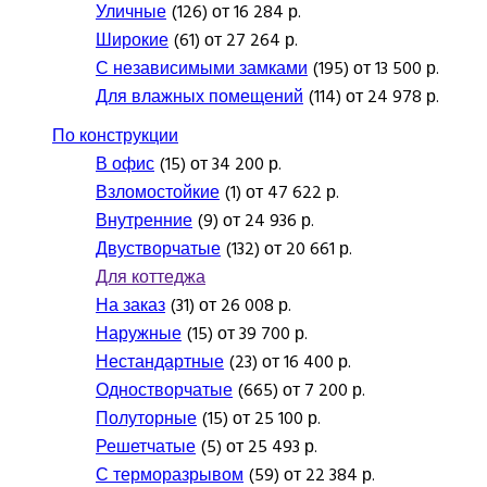
Уличные
(126) от 16 284 р.
Широкие
(61) от 27 264 р.
С независимыми замками
(195) от 13 500 р.
Для влажных помещений
(114) от 24 978 р.
По конструкции
В офис
(15) от 34 200 р.
Взломостойкие
(1) от 47 622 р.
Внутренние
(9) от 24 936 р.
Двустворчатые
(132) от 20 661 р.
Для коттеджа
На заказ
(31) от 26 008 р.
Наружные
(15) от 39 700 р.
Нестандартные
(23) от 16 400 р.
Одностворчатые
(665) от 7 200 р.
Полуторные
(15) от 25 100 р.
Решетчатые
(5) от 25 493 р.
С терморазрывом
(59) от 22 384 р.