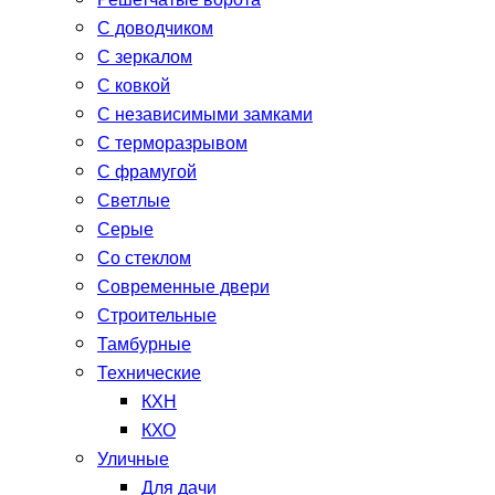
Решетчатые ворота
С доводчиком
С зеркалом
С ковкой
С независимыми замками
С терморазрывом
С фрамугой
Светлые
Серые
Со стеклом
Современные двери
Строительные
Тамбурные
Технические
КХН
КХО
Уличные
Для дачи