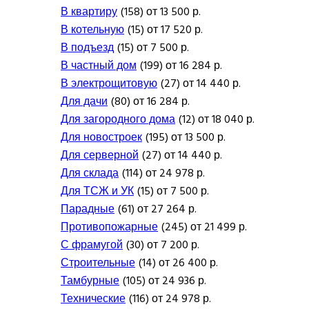
В квартиру
(158) от 13 500 р.
В котельную
(15) от 17 520 р.
В подъезд
(15) от 7 500 р.
В частный дом
(199) от 16 284 р.
В электрощитовую
(27) от 14 440 р.
Для дачи
(80) от 16 284 р.
Для загородного дома
(12) от 18 040 р.
Для новостроек
(195) от 13 500 р.
Для серверной
(27) от 14 440 р.
Для склада
(114) от 24 978 р.
Для ТСЖ и УК
(15) от 7 500 р.
Парадные
(61) от 27 264 р.
Противопожарные
(245) от 21 499 р.
С фрамугой
(30) от 7 200 р.
Строительные
(14) от 26 400 р.
Тамбурные
(105) от 24 936 р.
Технические
(116) от 24 978 р.