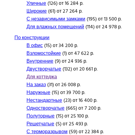
Уличные
(126) от 16 284 р.
Широкие
(61) от 27 264 р.
С независимыми замками
(195) от 13 500 р.
Для влажных помещений
(114) от 24 978 р.
По конструкции
В офис
(15) от 34 200 р.
Взломостойкие
(1) от 47 622 р.
Внутренние
(9) от 24 936 р.
Двустворчатые
(132) от 20 661 р.
Для коттеджа
На заказ
(31) от 26 008 р.
Наружные
(15) от 39 700 р.
Нестандартные
(23) от 16 400 р.
Одностворчатые
(665) от 7 200 р.
Полуторные
(15) от 25 100 р.
Решетчатые
(5) от 25 493 р.
С терморазрывом
(59) от 22 384 р.