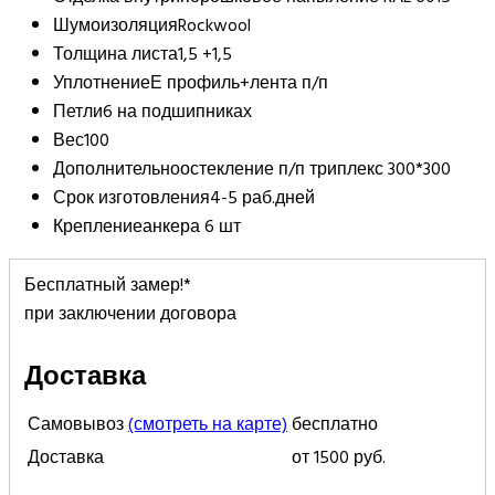
Шумоизоляция
Rockwool
Толщина листа
1,5 +1,5
Уплотнение
Е профиль+лента п/п
Петли
6 на подшипниках
Вес
100
Дополнительно
остекление п/п триплекс 300*300
Срок изготовления
4-5 раб.дней
Крепление
анкера 6 шт
Бесплатный замер!*
при заключении договора
Доставка
Самовывоз
(смотреть на карте)
бесплатно
Доставка
от 1500 руб.