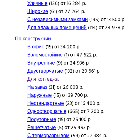
Уличные
(126) от 16 284 р.
Широкие
(61) от 27 264 р.
С независимыми замками
(195) от 13 500 р.
Для влажных помещений
(114) от 24 978 р.
По конструкции
В офис
(15) от 34 200 р.
Взломостойкие
(1) от 47 622 р.
Внутренние
(9) от 24 936 р.
Двустворчатые
(132) от 20 661 р.
Для коттеджа
На заказ
(31) от 26 008 р.
Наружные
(15) от 39 700 р.
Нестандартные
(23) от 16 400 р.
Одностворчатые
(665) от 7 200 р.
Полуторные
(15) от 25 100 р.
Решетчатые
(5) от 25 493 р.
С терморазрывом
(59) от 22 384 р.