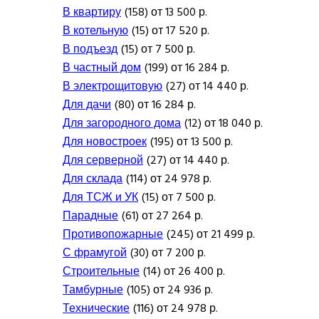
В квартиру
(158) от 13 500 р.
В котельную
(15) от 17 520 р.
В подъезд
(15) от 7 500 р.
В частный дом
(199) от 16 284 р.
В электрощитовую
(27) от 14 440 р.
Для дачи
(80) от 16 284 р.
Для загородного дома
(12) от 18 040 р.
Для новостроек
(195) от 13 500 р.
Для серверной
(27) от 14 440 р.
Для склада
(114) от 24 978 р.
Для ТСЖ и УК
(15) от 7 500 р.
Парадные
(61) от 27 264 р.
Противопожарные
(245) от 21 499 р.
С фрамугой
(30) от 7 200 р.
Строительные
(14) от 26 400 р.
Тамбурные
(105) от 24 936 р.
Технические
(116) от 24 978 р.