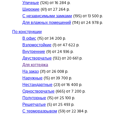
Уличные
(126) от 16 284 р.
Широкие
(61) от 27 264 р.
С независимыми замками
(195) от 13 500 р.
Для влажных помещений
(114) от 24 978 р.
По конструкции
В офис
(15) от 34 200 р.
Взломостойкие
(1) от 47 622 р.
Внутренние
(9) от 24 936 р.
Двустворчатые
(132) от 20 661 р.
Для коттеджа
На заказ
(31) от 26 008 р.
Наружные
(15) от 39 700 р.
Нестандартные
(23) от 16 400 р.
Одностворчатые
(665) от 7 200 р.
Полуторные
(15) от 25 100 р.
Решетчатые
(5) от 25 493 р.
С терморазрывом
(59) от 22 384 р.