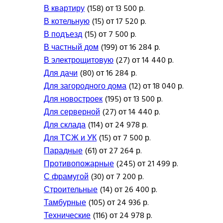
В квартиру
(158) от 13 500 р.
В котельную
(15) от 17 520 р.
В подъезд
(15) от 7 500 р.
В частный дом
(199) от 16 284 р.
В электрощитовую
(27) от 14 440 р.
Для дачи
(80) от 16 284 р.
Для загородного дома
(12) от 18 040 р.
Для новостроек
(195) от 13 500 р.
Для серверной
(27) от 14 440 р.
Для склада
(114) от 24 978 р.
Для ТСЖ и УК
(15) от 7 500 р.
Парадные
(61) от 27 264 р.
Противопожарные
(245) от 21 499 р.
С фрамугой
(30) от 7 200 р.
Строительные
(14) от 26 400 р.
Тамбурные
(105) от 24 936 р.
Технические
(116) от 24 978 р.