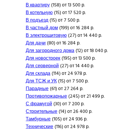
В квартиру
(158) от 13 500 р.
В котельную
(15) от 17 520 р.
В подъезд
(15) от 7 500 р.
В частный дом
(199) от 16 284 р.
В электрощитовую
(27) от 14 440 р.
Для дачи
(80) от 16 284 р.
Для загородного дома
(12) от 18 040 р.
Для новостроек
(195) от 13 500 р.
Для серверной
(27) от 14 440 р.
Для склада
(114) от 24 978 р.
Для ТСЖ и УК
(15) от 7 500 р.
Парадные
(61) от 27 264 р.
Противопожарные
(245) от 21 499 р.
С фрамугой
(30) от 7 200 р.
Строительные
(14) от 26 400 р.
Тамбурные
(105) от 24 936 р.
Технические
(116) от 24 978 р.