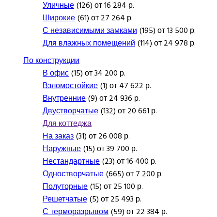
Уличные
(126) от 16 284 р.
Широкие
(61) от 27 264 р.
С независимыми замками
(195) от 13 500 р.
Для влажных помещений
(114) от 24 978 р.
По конструкции
В офис
(15) от 34 200 р.
Взломостойкие
(1) от 47 622 р.
Внутренние
(9) от 24 936 р.
Двустворчатые
(132) от 20 661 р.
Для коттеджа
На заказ
(31) от 26 008 р.
Наружные
(15) от 39 700 р.
Нестандартные
(23) от 16 400 р.
Одностворчатые
(665) от 7 200 р.
Полуторные
(15) от 25 100 р.
Решетчатые
(5) от 25 493 р.
С терморазрывом
(59) от 22 384 р.