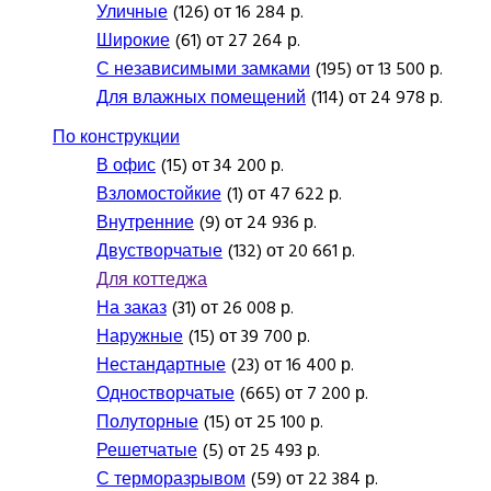
Уличные
(126) от 16 284 р.
Широкие
(61) от 27 264 р.
С независимыми замками
(195) от 13 500 р.
Для влажных помещений
(114) от 24 978 р.
По конструкции
В офис
(15) от 34 200 р.
Взломостойкие
(1) от 47 622 р.
Внутренние
(9) от 24 936 р.
Двустворчатые
(132) от 20 661 р.
Для коттеджа
На заказ
(31) от 26 008 р.
Наружные
(15) от 39 700 р.
Нестандартные
(23) от 16 400 р.
Одностворчатые
(665) от 7 200 р.
Полуторные
(15) от 25 100 р.
Решетчатые
(5) от 25 493 р.
С терморазрывом
(59) от 22 384 р.