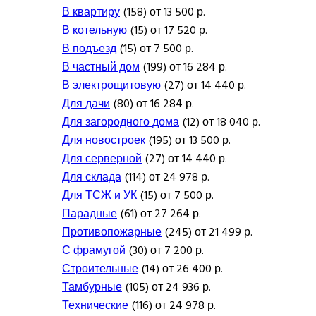
В квартиру
(158) от 13 500 р.
В котельную
(15) от 17 520 р.
В подъезд
(15) от 7 500 р.
В частный дом
(199) от 16 284 р.
В электрощитовую
(27) от 14 440 р.
Для дачи
(80) от 16 284 р.
Для загородного дома
(12) от 18 040 р.
Для новостроек
(195) от 13 500 р.
Для серверной
(27) от 14 440 р.
Для склада
(114) от 24 978 р.
Для ТСЖ и УК
(15) от 7 500 р.
Парадные
(61) от 27 264 р.
Противопожарные
(245) от 21 499 р.
С фрамугой
(30) от 7 200 р.
Строительные
(14) от 26 400 р.
Тамбурные
(105) от 24 936 р.
Технические
(116) от 24 978 р.