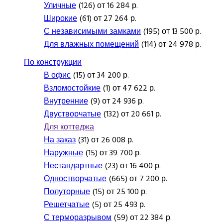
Уличные
(126) от 16 284 р.
Широкие
(61) от 27 264 р.
С независимыми замками
(195) от 13 500 р.
Для влажных помещений
(114) от 24 978 р.
По конструкции
В офис
(15) от 34 200 р.
Взломостойкие
(1) от 47 622 р.
Внутренние
(9) от 24 936 р.
Двустворчатые
(132) от 20 661 р.
Для коттеджа
На заказ
(31) от 26 008 р.
Наружные
(15) от 39 700 р.
Нестандартные
(23) от 16 400 р.
Одностворчатые
(665) от 7 200 р.
Полуторные
(15) от 25 100 р.
Решетчатые
(5) от 25 493 р.
С терморазрывом
(59) от 22 384 р.