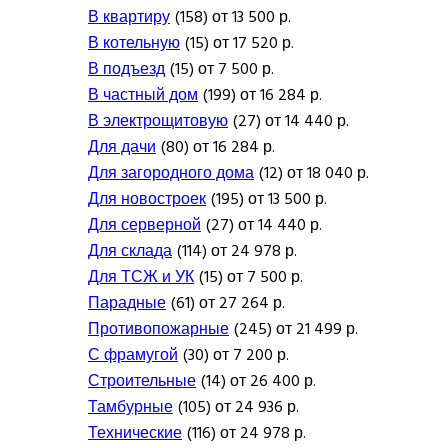
В квартиру
(158) от 13 500 р.
В котельную
(15) от 17 520 р.
В подъезд
(15) от 7 500 р.
В частный дом
(199) от 16 284 р.
В электрощитовую
(27) от 14 440 р.
Для дачи
(80) от 16 284 р.
Для загородного дома
(12) от 18 040 р.
Для новостроек
(195) от 13 500 р.
Для серверной
(27) от 14 440 р.
Для склада
(114) от 24 978 р.
Для ТСЖ и УК
(15) от 7 500 р.
Парадные
(61) от 27 264 р.
Противопожарные
(245) от 21 499 р.
С фрамугой
(30) от 7 200 р.
Строительные
(14) от 26 400 р.
Тамбурные
(105) от 24 936 р.
Технические
(116) от 24 978 р.