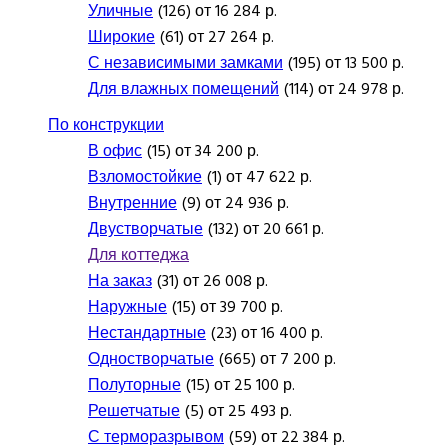
Уличные
(126) от 16 284 р.
Широкие
(61) от 27 264 р.
С независимыми замками
(195) от 13 500 р.
Для влажных помещений
(114) от 24 978 р.
По конструкции
В офис
(15) от 34 200 р.
Взломостойкие
(1) от 47 622 р.
Внутренние
(9) от 24 936 р.
Двустворчатые
(132) от 20 661 р.
Для коттеджа
На заказ
(31) от 26 008 р.
Наружные
(15) от 39 700 р.
Нестандартные
(23) от 16 400 р.
Одностворчатые
(665) от 7 200 р.
Полуторные
(15) от 25 100 р.
Решетчатые
(5) от 25 493 р.
С терморазрывом
(59) от 22 384 р.