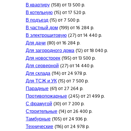
В квартиру
(158) от 13 500 р.
В котельную
(15) от 17 520 р.
В подъезд
(15) от 7 500 р.
В частный дом
(199) от 16 284 р.
В электрощитовую
(27) от 14 440 р.
Для дачи
(80) от 16 284 р.
Для загородного дома
(12) от 18 040 р.
Для новостроек
(195) от 13 500 р.
Для серверной
(27) от 14 440 р.
Для склада
(114) от 24 978 р.
Для ТСЖ и УК
(15) от 7 500 р.
Парадные
(61) от 27 264 р.
Противопожарные
(245) от 21 499 р.
С фрамугой
(30) от 7 200 р.
Строительные
(14) от 26 400 р.
Тамбурные
(105) от 24 936 р.
Технические
(116) от 24 978 р.