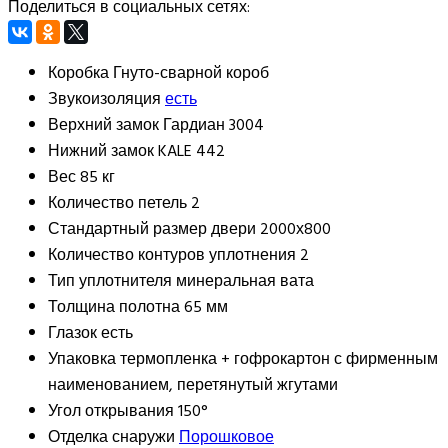
Поделиться в социальных сетях:
Коробка
Гнуто-сварной короб
Звукоизоляция
есть
Верхний замок
Гардиан 3004
Нижний замок
KALE 442
Вес
85 кг
Количество петель
2
Стандартный размер двери
2000х800
Количество контуров уплотнения
2
Тип уплотнителя
минеральная вата
Толщина полотна
65 мм
Глазок
есть
Упаковка
термопленка + гофрокартон с фирменным
наименованием, перетянутый жгутами
Угол открывания
150°
Отделка снаружи
Порошковое