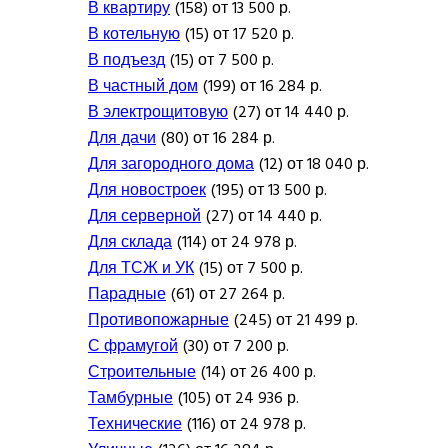
В квартиру
(158) от 13 500 р.
В котельную
(15) от 17 520 р.
В подъезд
(15) от 7 500 р.
В частный дом
(199) от 16 284 р.
В электрощитовую
(27) от 14 440 р.
Для дачи
(80) от 16 284 р.
Для загородного дома
(12) от 18 040 р.
Для новостроек
(195) от 13 500 р.
Для серверной
(27) от 14 440 р.
Для склада
(114) от 24 978 р.
Для ТСЖ и УК
(15) от 7 500 р.
Парадные
(61) от 27 264 р.
Противопожарные
(245) от 21 499 р.
С фрамугой
(30) от 7 200 р.
Строительные
(14) от 26 400 р.
Тамбурные
(105) от 24 936 р.
Технические
(116) от 24 978 р.