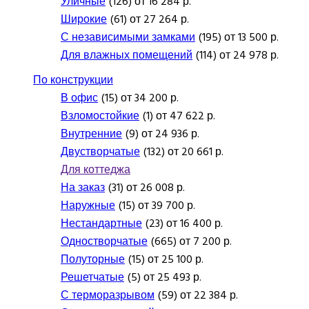
Уличные
(126) от 16 284 р.
Широкие
(61) от 27 264 р.
С независимыми замками
(195) от 13 500 р.
Для влажных помещений
(114) от 24 978 р.
По конструкции
В офис
(15) от 34 200 р.
Взломостойкие
(1) от 47 622 р.
Внутренние
(9) от 24 936 р.
Двустворчатые
(132) от 20 661 р.
Для коттеджа
На заказ
(31) от 26 008 р.
Наружные
(15) от 39 700 р.
Нестандартные
(23) от 16 400 р.
Одностворчатые
(665) от 7 200 р.
Полуторные
(15) от 25 100 р.
Решетчатые
(5) от 25 493 р.
С терморазрывом
(59) от 22 384 р.