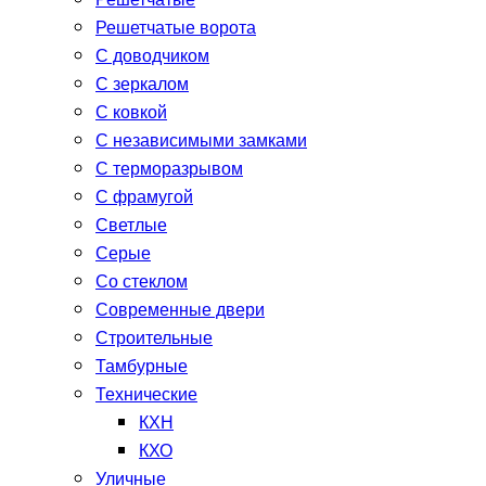
Решетчатые
Решетчатые ворота
С доводчиком
С зеркалом
С ковкой
С независимыми замками
С терморазрывом
С фрамугой
Светлые
Серые
Со стеклом
Современные двери
Строительные
Тамбурные
Технические
КХН
КХО
Уличные