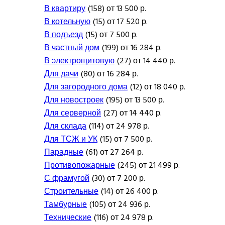
В квартиру
(158) от 13 500 р.
В котельную
(15) от 17 520 р.
В подъезд
(15) от 7 500 р.
В частный дом
(199) от 16 284 р.
В электрощитовую
(27) от 14 440 р.
Для дачи
(80) от 16 284 р.
Для загородного дома
(12) от 18 040 р.
Для новостроек
(195) от 13 500 р.
Для серверной
(27) от 14 440 р.
Для склада
(114) от 24 978 р.
Для ТСЖ и УК
(15) от 7 500 р.
Парадные
(61) от 27 264 р.
Противопожарные
(245) от 21 499 р.
С фрамугой
(30) от 7 200 р.
Строительные
(14) от 26 400 р.
Тамбурные
(105) от 24 936 р.
Технические
(116) от 24 978 р.