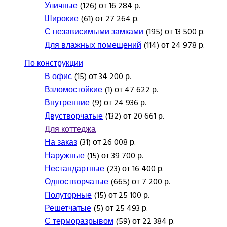
Уличные
(126) от 16 284 р.
Широкие
(61) от 27 264 р.
С независимыми замками
(195) от 13 500 р.
Для влажных помещений
(114) от 24 978 р.
По конструкции
В офис
(15) от 34 200 р.
Взломостойкие
(1) от 47 622 р.
Внутренние
(9) от 24 936 р.
Двустворчатые
(132) от 20 661 р.
Для коттеджа
На заказ
(31) от 26 008 р.
Наружные
(15) от 39 700 р.
Нестандартные
(23) от 16 400 р.
Одностворчатые
(665) от 7 200 р.
Полуторные
(15) от 25 100 р.
Решетчатые
(5) от 25 493 р.
С терморазрывом
(59) от 22 384 р.