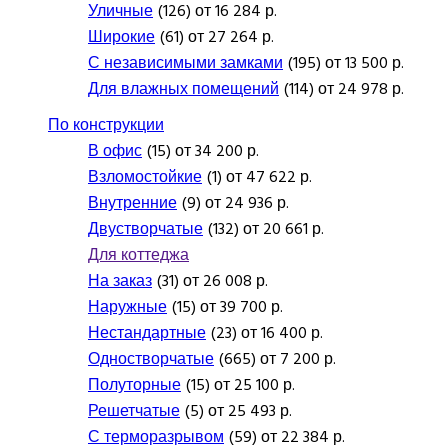
Уличные
(126) от 16 284 р.
Широкие
(61) от 27 264 р.
С независимыми замками
(195) от 13 500 р.
Для влажных помещений
(114) от 24 978 р.
По конструкции
В офис
(15) от 34 200 р.
Взломостойкие
(1) от 47 622 р.
Внутренние
(9) от 24 936 р.
Двустворчатые
(132) от 20 661 р.
Для коттеджа
На заказ
(31) от 26 008 р.
Наружные
(15) от 39 700 р.
Нестандартные
(23) от 16 400 р.
Одностворчатые
(665) от 7 200 р.
Полуторные
(15) от 25 100 р.
Решетчатые
(5) от 25 493 р.
С терморазрывом
(59) от 22 384 р.