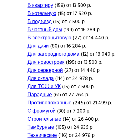
В квартиру
(158) от 13 500 р.
В котельную
(15) от 17 520 р.
В подъезд
(15) от 7 500 р.
В частный дом
(199) от 16 284 р.
В электрощитовую
(27) от 14 440 р.
Для дачи
(80) от 16 284 р.
Для загородного дома
(12) от 18 040 р.
Для новостроек
(195) от 13 500 р.
Для серверной
(27) от 14 440 р.
Для склада
(114) от 24 978 р.
Для ТСЖ и УК
(15) от 7 500 р.
Парадные
(61) от 27 264 р.
Противопожарные
(245) от 21 499 р.
С фрамугой
(30) от 7 200 р.
Строительные
(14) от 26 400 р.
Тамбурные
(105) от 24 936 р.
Технические
(116) от 24 978 р.