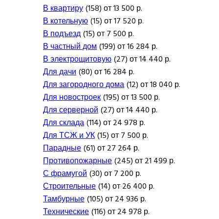
В квартиру
(158) от 13 500 р.
В котельную
(15) от 17 520 р.
В подъезд
(15) от 7 500 р.
В частный дом
(199) от 16 284 р.
В электрощитовую
(27) от 14 440 р.
Для дачи
(80) от 16 284 р.
Для загородного дома
(12) от 18 040 р.
Для новостроек
(195) от 13 500 р.
Для серверной
(27) от 14 440 р.
Для склада
(114) от 24 978 р.
Для ТСЖ и УК
(15) от 7 500 р.
Парадные
(61) от 27 264 р.
Противопожарные
(245) от 21 499 р.
С фрамугой
(30) от 7 200 р.
Строительные
(14) от 26 400 р.
Тамбурные
(105) от 24 936 р.
Технические
(116) от 24 978 р.