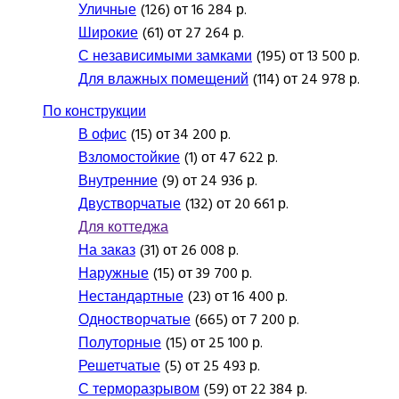
Уличные
(126) от 16 284 р.
Широкие
(61) от 27 264 р.
С независимыми замками
(195) от 13 500 р.
Для влажных помещений
(114) от 24 978 р.
По конструкции
В офис
(15) от 34 200 р.
Взломостойкие
(1) от 47 622 р.
Внутренние
(9) от 24 936 р.
Двустворчатые
(132) от 20 661 р.
Для коттеджа
На заказ
(31) от 26 008 р.
Наружные
(15) от 39 700 р.
Нестандартные
(23) от 16 400 р.
Одностворчатые
(665) от 7 200 р.
Полуторные
(15) от 25 100 р.
Решетчатые
(5) от 25 493 р.
С терморазрывом
(59) от 22 384 р.