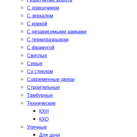
Решетчатые ворота
С доводчиком
С зеркалом
С ковкой
С независимыми замками
С терморазрывом
С фрамугой
Светлые
Серые
Со стеклом
Современные двери
Строительные
Тамбурные
Технические
КХН
КХО
Уличные
Для дачи